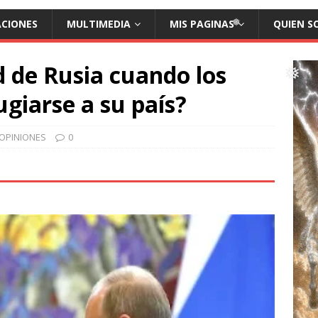
ACIONES
MULTIMEDIA
MIS PAGINAS
QUIEN S
❅
d de Rusia cuando los
ugiarse a su país?
❅
OPINIONES
0