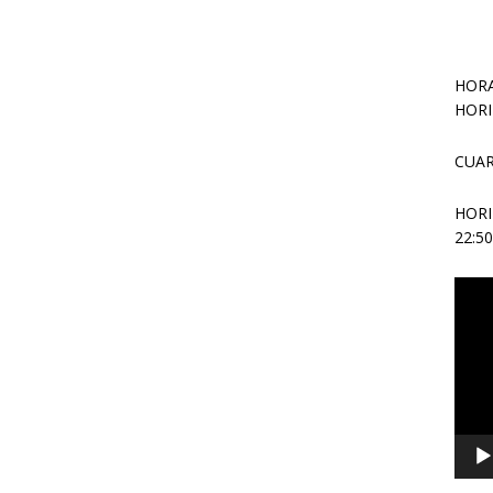
HORA
HORI
CUAR
HOR
22:5
Repr
de
vídeo