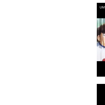
Repr
de
vídeo