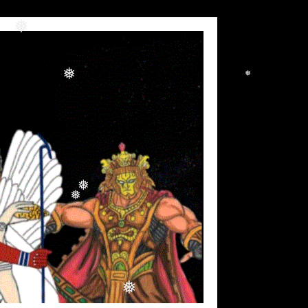
❅
❅
❅
❅
❅
❅