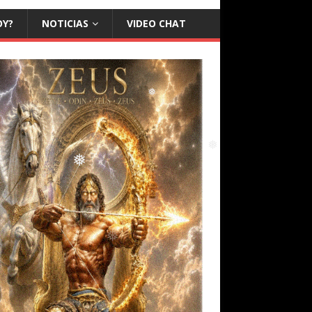
OY?
NOTICIAS
VIDEO CHAT
❅
❅
❅
❅