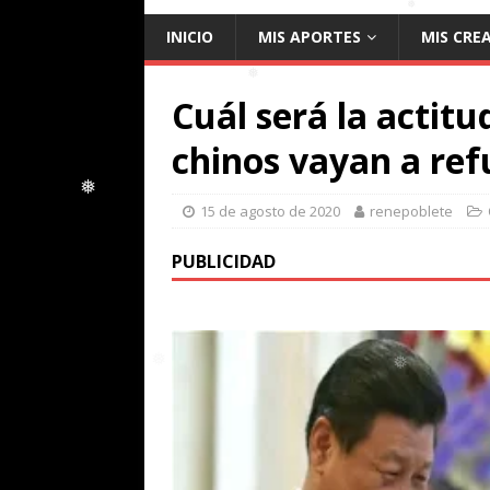
❅
INICIO
MIS APORTES
MIS CRE
❅
❅
Cuál será la actitu
❅
chinos vayan a ref
15 de agosto de 2020
renepoblete
❅
PUBLICIDAD