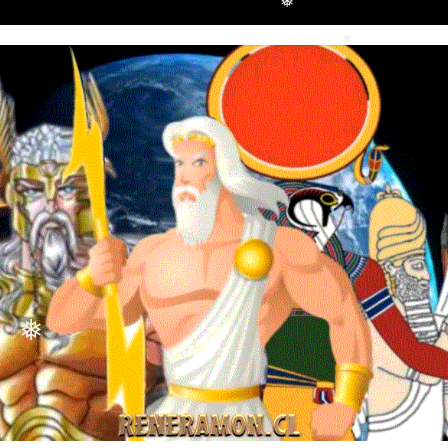
❅
❅
❅
❅
❅