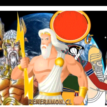
❅
❅
❅