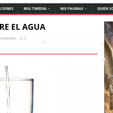
ACIONES
MULTIMEDIA
MIS PAGINAS
QUIEN S
RE EL AGUA
OPINIONES
0
❅
❅
❅
❅
❅