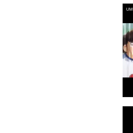
Repr
de
vídeo