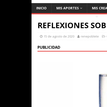
❅
INICIO
MIS APORTES
MIS CRE
REFLEXIONES SOB
❅
15 de agosto de 2020
renepoblete
PUBLICIDAD