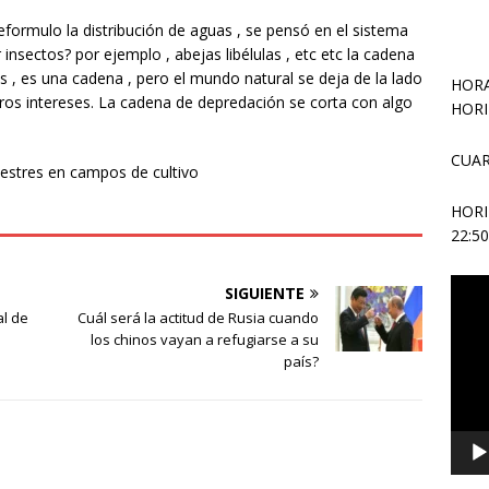
eformulo la distribución de aguas , se pensó en el sistema
nsectos? por ejemplo , abejas libélulas , etc etc la cadena
s , es una cadena , pero el mundo natural se deja de la lado
HORA
ros intereses. La cadena de depredación se corta con algo
HORI
CUAR
vestres en campos de cultivo
HOR
22:5
Repr
SIGUIENTE
de
al de
Cuál será la actitud de Rusia cuando
vídeo
los chinos vayan a refugiarse a su
país?