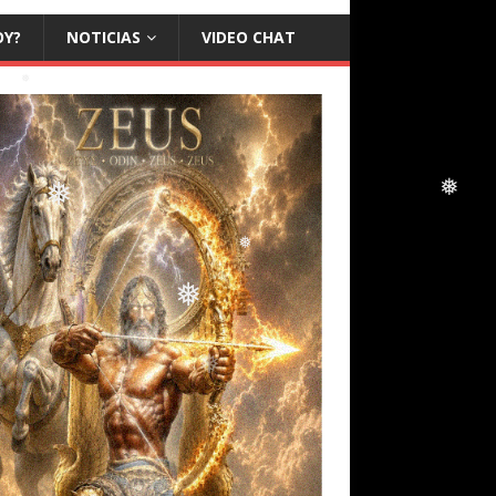
❅
❅
OY?
NOTICIAS
VIDEO CHAT
❅
❅
❅
❅
❅
❅