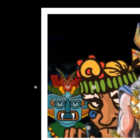
❅
❅
❅
❅