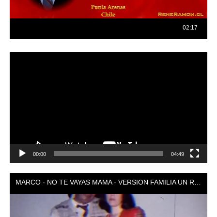
Reproductor
de
vídeo
00:00
04:49