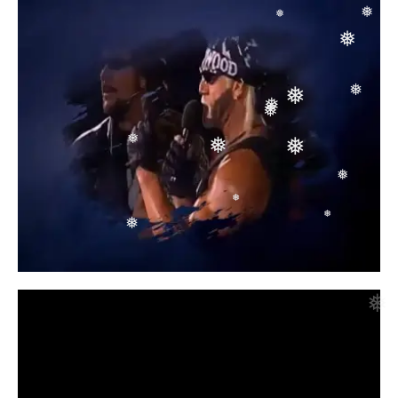
❅
❅
❅
❅
❅
❅
❅
❅
❅
❅
❅
❅
❅
❅
❅
❅
❅
❅