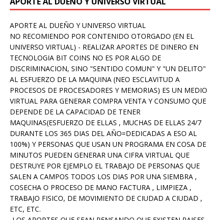
APORTE AL DUEÑO Y UNIVERSO VIRTUAL
APORTE AL DUEÑO Y UNIVERSO VIRTUAL
NO RECOMIENDO POR CONTENIDO OTORGADO (EN EL
UNIVERSO VIRTUAL) - REALIZAR APORTES DE DINERO EN
TECNOLOGIA BIT COINS NO ES POR ALGO DE
DISCRIMINACION, SINO "SENTIDO COMUN" Y "UN DELITO"
AL ESFUERZO DE LA MAQUINA (NEO ESCLAVITUD A
PROCESOS DE PROCESADORES Y MEMORIAS) ES UN MEDIO
VIRTUAL PARA GENERAR COMPRA VENTA Y CONSUMO QUE
DEPENDE DE LA CAPACIDAD DE TENER
MAQUINAS(ESFUERZO DE ELLAS , MUCHAS DE ELLAS 24/7
DURANTE LOS 365 DIAS DEL AÑO=DEDICADAS A ESO AL
100%) Y PERSONAS QUE USAN UN PROGRAMA EN COSA DE
MINUTOS PUEDEN GENERAR UNA CIFRA VIRTUAL QUE
DESTRUYE POR EJEMPLO EL TRABAJO DE PERSONAS QUE
SALEN A CAMPOS TODOS LOS DIAS POR UNA SIEMBRA ,
COSECHA O PROCESO DE MANO FACTURA , LIMPIEZA ,
TRABAJO FISICO, DE MOVIMIENTO DE CIUDAD A CIUDAD ,
ETC, ETC.
-LOS APORTES QUE SEAN PENSANDO QUE EXISTEN PAISES