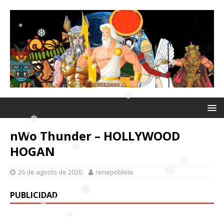
❅
❅
❅
❅
❅
❅
nWo Thunder – HOLLYWOOD
HOGAN
❅
❅
❅
26 de agosto de 2020
renepoblete
❅
PUBLICIDAD
❅
❅