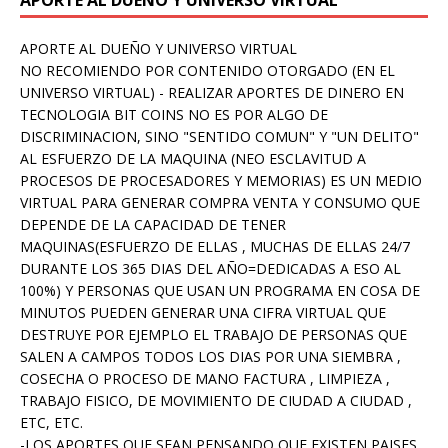
APORTE AL DUEÑO Y UNIVERSO VIRTUAL
APORTE AL DUEÑO Y UNIVERSO VIRTUAL
NO RECOMIENDO POR CONTENIDO OTORGADO (EN EL
UNIVERSO VIRTUAL) - REALIZAR APORTES DE DINERO EN
TECNOLOGIA BIT COINS NO ES POR ALGO DE
DISCRIMINACION, SINO "SENTIDO COMUN" Y "UN DELITO"
AL ESFUERZO DE LA MAQUINA (NEO ESCLAVITUD A
PROCESOS DE PROCESADORES Y MEMORIAS) ES UN MEDIO
VIRTUAL PARA GENERAR COMPRA VENTA Y CONSUMO QUE
DEPENDE DE LA CAPACIDAD DE TENER
MAQUINAS(ESFUERZO DE ELLAS , MUCHAS DE ELLAS 24/7
DURANTE LOS 365 DIAS DEL AÑO=DEDICADAS A ESO AL
100%) Y PERSONAS QUE USAN UN PROGRAMA EN COSA DE
MINUTOS PUEDEN GENERAR UNA CIFRA VIRTUAL QUE
DESTRUYE POR EJEMPLO EL TRABAJO DE PERSONAS QUE
SALEN A CAMPOS TODOS LOS DIAS POR UNA SIEMBRA ,
COSECHA O PROCESO DE MANO FACTURA , LIMPIEZA ,
TRABAJO FISICO, DE MOVIMIENTO DE CIUDAD A CIUDAD ,
ETC, ETC.
-LOS APORTES QUE SEAN PENSANDO QUE EXISTEN PAISES