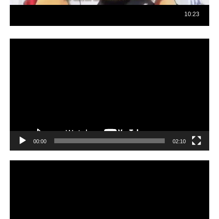
Reproductor
de
vídeo
00:00
02:10