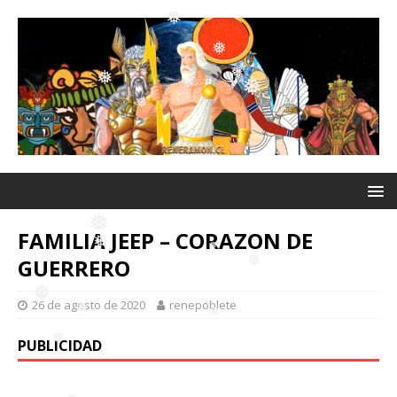
❅
❅
❅
❅
❅
❅
❅
❅
❅
❅
❅
❅
❅
❅
FAMILIA JEEP – CORAZON DE
GUERRERO
❅
26 de agosto de 2020
renepoblete
❅
❅
❅
PUBLICIDAD
❅
❅