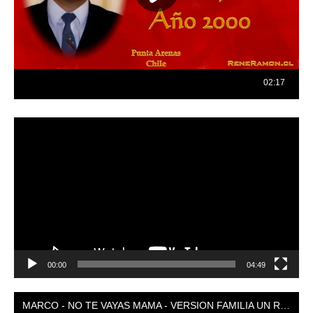
Reproductor
de
vídeo
00:00
04:49