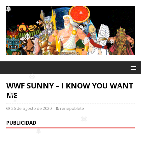
❅
❅
❅
❅
❅
❅
❅
❅
❅
❅
❅
❅
❅
WWF SUNNY – I KNOW YOU WANT
ME
❅
26 de agosto de 2020
renepoblete
❅
PUBLICIDAD
❅
❅