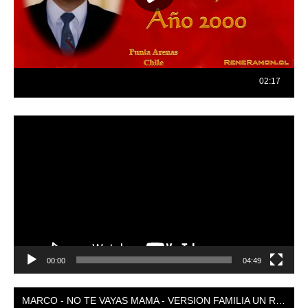
Reproductor
de
vídeo
00:00
04:49