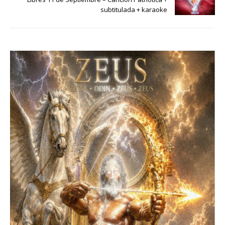
subtitulada + karaoke