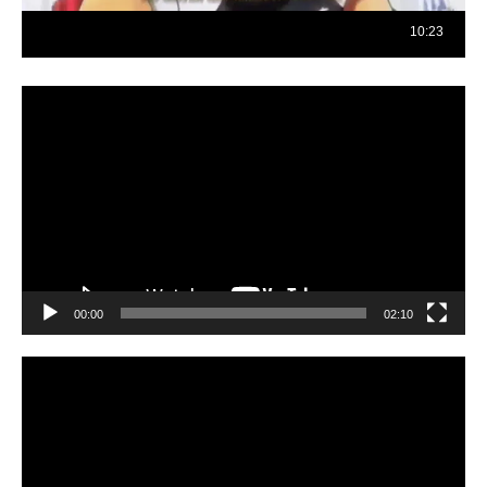
Reproductor
de
vídeo
00:00
02:10