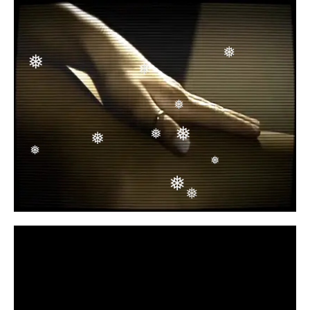
❅
❅
❅
❅
❅
❅
❅
❅
❅
❅
❅