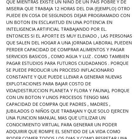
QUE MIENTRAS EXISTE UN NIÑO DE UN PAIS POBRE Y DE
MISERIA QUE TRABAJA 12 HORAS DEL DIA (EJEMPLO) OTRO
PUEDE EN COSA DE SEGUNDOS DEJAR PROGRAMADO CON
UN BOTON EN ESCLAVITUD EN UNA POTENCIA EN
INTELIGENCIA ARTIFICIAL TRABAJANDO POR EL.
ENTONCES SI EL APORTE ES MUY ELEVADO , LAS PERSONAS
QUE SALEN DEL HOGAR A UNA JORNADA LABORAL PUEDEN
PERDER CAPACIDAD DE COMPRAR ALIMENTOS Y PAGAR
SERVICIOS BASICOS , COMO AGUA Y LUZ . COMO TAMBIEN
PAGAR ESTUDIOS PARA FUTUROS CIUDADANOS . PORQUE
SE PUEDE PRODUCIR UN PROCESO INFLACIONARIO
CONSTANTE Y QUE PUEDE LLEVAR A GENERAR NUEVAS
EXPLOTACIONES PARA BAJAR COSTO DE
VIDA(DESTRUCCION PLANETA Y FLORA Y FAUNA), PORQUE
CON UN BOTON Y UNOS PROCESOS TENGO MAS
CAPACIDAD DE COMPRA QUE PADRES , MADRES ,
JUBILADOS O NIÑOS QUE TRABAJAN Y QUE SOLO EJERCEN
UNA FUNCION MANUAL MAS QUE UTILIZAR UN
CONOCIMIENTO VIRTUAL PARA GENERAR UN PODER
ADQUIRIR QUE ROMPE EL SENTIDO DE LA VIDA COMO
PODER COMER TODOS LOS DIAS Y COMO RESPETAR UNA