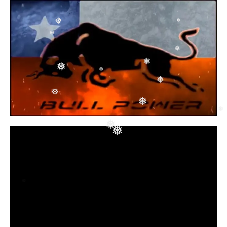
❅
❅
❅
❅
❅
❅
❅
❅
❅
❅
❅
❅
❅
❅
❅