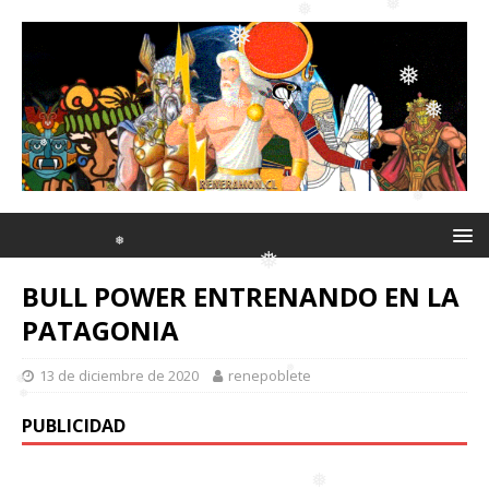
❅
❅
❅
❅
❅
❅
❅
❅
❅
❅
BULL POWER ENTRENANDO EN LA
❅
PATAGONIA
13 de diciembre de 2020
renepoblete
❅
❅
PUBLICIDAD
❅
❅