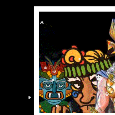
❅
❅
❅
❅
❅
❅