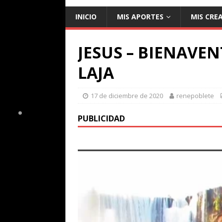
❅
❅
❅
INICIO
MIS APORTES
MIS CRE
JESUS – BIENAVE
LAJA
17 de diciembre de 2020
renepoblete
PUBLICIDAD
❅