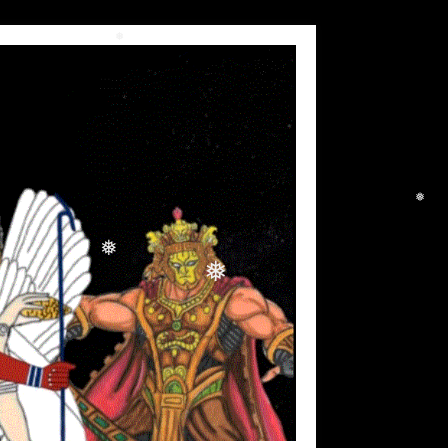
❅
❅
❅
❅