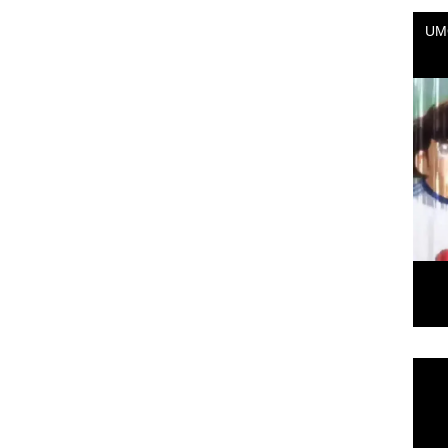
Repr
de
vídeo