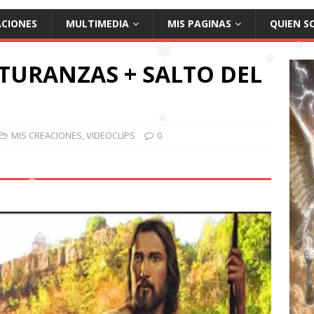
ACIONES
MULTIMEDIA
MIS PAGINAS
QUIEN S
❅
❅
NTURANZAS + SALTO DEL
❅
❅
❅
MIS CREACIONES
,
VIDEOCLIPS
0
❅
❅