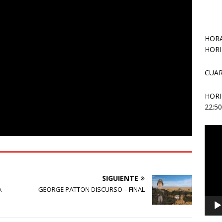
HORA
HORI
CUAR
HOR
22:5
Repr
de
vídeo
SIGUIENTE
A
GEORGE PATTON DISCURSO – FINAL