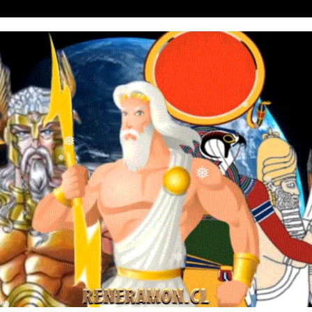
❅
❅
❅
❅
❅
❅
❅
❅