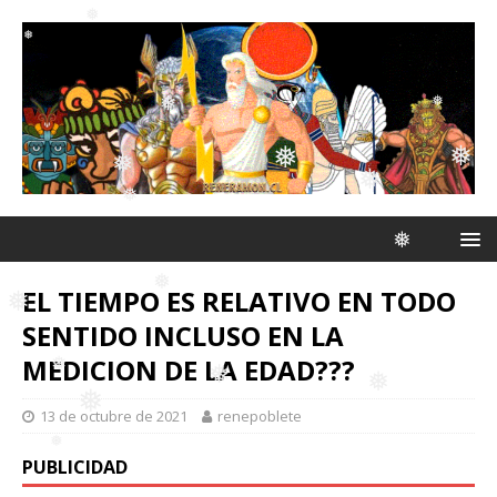
❅
❅
❅
❅
❅
❅
❅
❅
EL TIEMPO ES RELATIVO EN TODO
❅
❅
SENTIDO INCLUSO EN LA
MEDICION DE LA EDAD???
❅
❅
13 de octubre de 2021
renepoblete
❅
❅
❅
PUBLICIDAD
❅