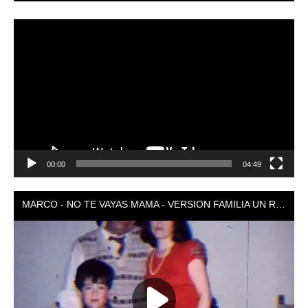
Reproductor
de
vídeo
00:00
04:49