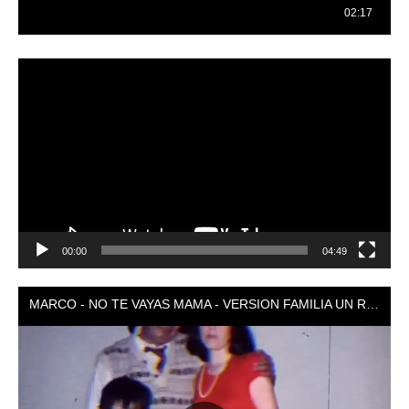
Reproductor
de
vídeo
00:00
04:49