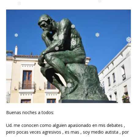
❅
❅
❅
❅
❅
❅
❅
❅
❅
❅
❅
❅
❅
❅
❅
❅
Buenas noches a todos:
Ud. me conocen como alguien apasionado en mis debates ,
pero pocas veces agresivos , es mas , soy medio autista , por