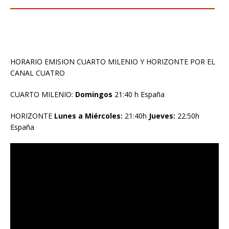
HORARIO EMISION CUARTO MILENIO Y HORIZONTE POR EL
CANAL CUATRO
CUARTO MILENIO:
Domingos
21:40 h España
HORIZONTE
Lunes a Miércoles:
21:40h
Jueves:
22:50h
España
Reproductor
de
vídeo