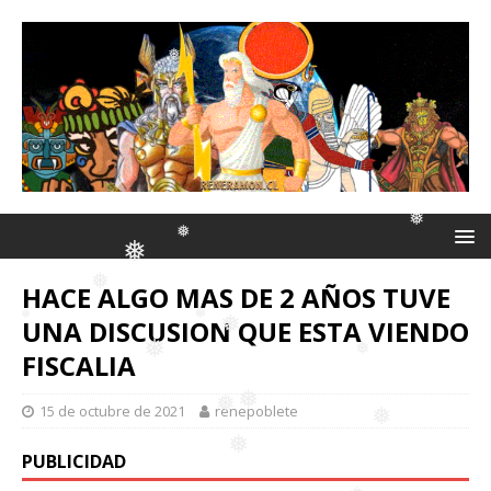
❅
❅
❅
HACE ALGO MAS DE 2 AÑOS TUVE
❅
UNA DISCUSION QUE ESTA VIENDO
❅
FISCALIA
❅
❅
❅
❅
❅
15 de octubre de 2021
renepoblete
❅
PUBLICIDAD
❅