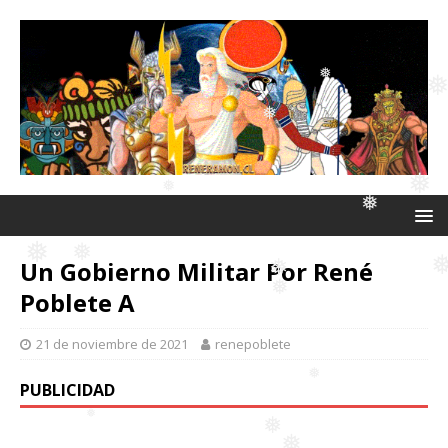
❅
❅
❅
❅
❅
❅
Un Gobierno Militar Por René
❅
Poblete A
❅
❅
21 de noviembre de 2021
renepoblete
❅
❅
PUBLICIDAD
❅
❅