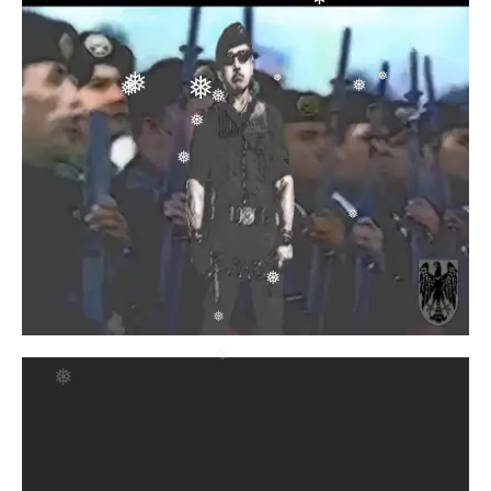
❅
❅
❅
❅
❅
❅
❅
❅
❅
❅
❅
❅
❅
❅
❅