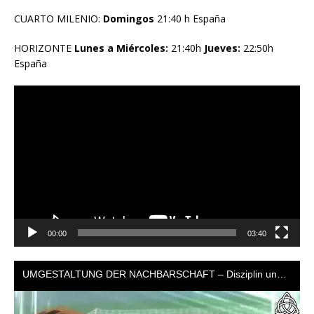
CUARTO MILENIO:
Domingos
21:40 h España
HORIZONTE
Lunes a Miércoles:
21:40h
Jueves:
22:50h
España
Reproductor
de
vídeo
00:00
03:40