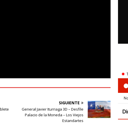
SIGUIENTE
blete
General Javier Iturriaga 3D – Desfile
Palacio de la Moneda – Los Viejos
Estandartes