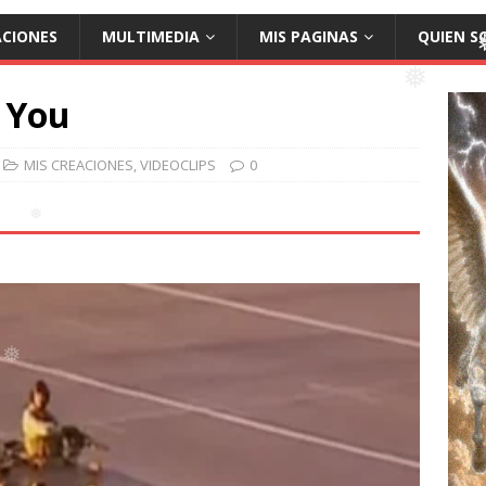
❅
❅
❅
ACIONES
MULTIMEDIA
MIS PAGINAS
QUIEN S
❅
❅
t You
❅
MIS CREACIONES
,
VIDEOCLIPS
0
❅
❅