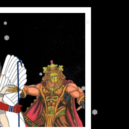
❅
❅
❅
❅
❅