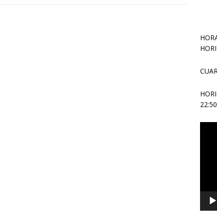
HORA
HORI
CUAR
HOR
22:5
Repr
de
vídeo