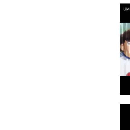
Repr
de
vídeo