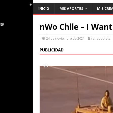
❅
INICIO
MIS APORTES
MIS CRE
❅
❅
nWo Chile – I Wan
24 de noviembre de 2021
renepoblete
❅
PUBLICIDAD
❅
❅