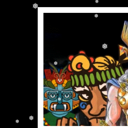
❅
❅
❅
❅
❅
❅
❅