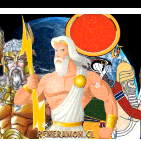
❅
❅
❅
❅