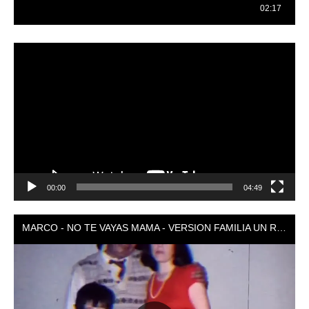
Reproductor
de
vídeo
00:00
04:49