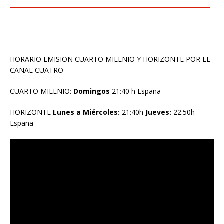
HORARIO EMISION CUARTO MILENIO Y HORIZONTE POR EL
CANAL CUATRO
CUARTO MILENIO:
Domingos
21:40 h España
HORIZONTE
Lunes a Miércoles:
21:40h
Jueves:
22:50h
España
Reproductor
de
vídeo