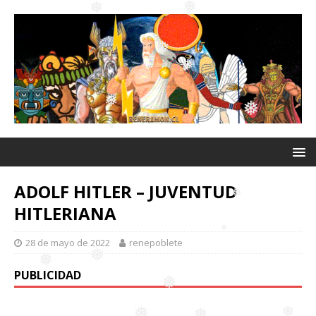
❅
❅
❅
❅
❅
❅
❅
❅
❅
ADOLF HITLER – JUVENTUD
❅
HITLERIANA
28 de mayo de 2022
renepoblete
❅
PUBLICIDAD
❅
❅