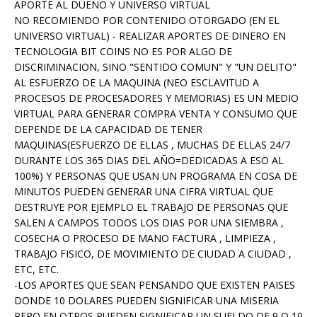
APORTE AL DUEÑO Y UNIVERSO VIRTUAL
NO RECOMIENDO POR CONTENIDO OTORGADO (EN EL
UNIVERSO VIRTUAL) - REALIZAR APORTES DE DINERO EN
TECNOLOGIA BIT COINS NO ES POR ALGO DE
DISCRIMINACION, SINO "SENTIDO COMUN" Y "UN DELITO"
AL ESFUERZO DE LA MAQUINA (NEO ESCLAVITUD A
PROCESOS DE PROCESADORES Y MEMORIAS) ES UN MEDIO
VIRTUAL PARA GENERAR COMPRA VENTA Y CONSUMO QUE
DEPENDE DE LA CAPACIDAD DE TENER
MAQUINAS(ESFUERZO DE ELLAS , MUCHAS DE ELLAS 24/7
DURANTE LOS 365 DIAS DEL AÑO=DEDICADAS A ESO AL
100%) Y PERSONAS QUE USAN UN PROGRAMA EN COSA DE
MINUTOS PUEDEN GENERAR UNA CIFRA VIRTUAL QUE
DESTRUYE POR EJEMPLO EL TRABAJO DE PERSONAS QUE
SALEN A CAMPOS TODOS LOS DIAS POR UNA SIEMBRA ,
COSECHA O PROCESO DE MANO FACTURA , LIMPIEZA ,
TRABAJO FISICO, DE MOVIMIENTO DE CIUDAD A CIUDAD ,
ETC, ETC.
-LOS APORTES QUE SEAN PENSANDO QUE EXISTEN PAISES
DONDE 10 DOLARES PUEDEN SIGNIFICAR UNA MISERIA
PERO EN OTROS PUEDEN SIGNIFICAR UN SUELDO DE 9 O 10