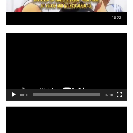
Reproductor
de
vídeo
00:00
02:10