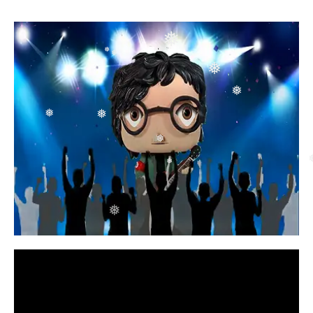
❅
❅
❅
❅
❅
❅
❅
❅
❅
❅
❅
❅