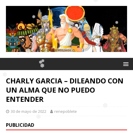
❅
❅
❅
❅
❅
❅
❅
❅
❅
❅
CHARLY GARCIA – DILEANDO CON
❅
❅
UN ALMA QUE NO PUEDO
❅
❅
ENTENDER
❅
❅
❅
30 de mayo de 2022
renepoblete
PUBLICIDAD