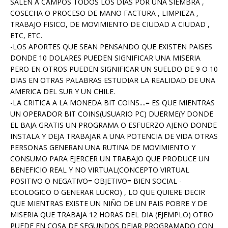
SALEN A CAMPOS TODOS LOS DIAS POR UNA SIEMBRA ,
COSECHA O PROCESO DE MANO FACTURA , LIMPIEZA ,
TRABAJO FISICO, DE MOVIMIENTO DE CIUDAD A CIUDAD ,
ETC, ETC.
-LOS APORTES QUE SEAN PENSANDO QUE EXISTEN PAISES
DONDE 10 DOLARES PUEDEN SIGNIFICAR UNA MISERIA
PERO EN OTROS PUEDEN SIGNIFICAR UN SUELDO DE 9 O 10
DIAS EN OTRAS PALABRAS ESTUDIAR LA REALIDAD DE UNA
AMERICA DEL SUR Y UN CHILE.
-LA CRITICA A LA MONEDA BIT COINS....= ES QUE MIENTRAS
UN OPERADOR BIT COINS(USUARIO PC) DUERME(Y DONDE
EL BAJA GRATIS UN PROGRAMA O ESFUERZO AJENO DONDE
INSTALA Y DEJA TRABAJAR A UNA POTENCIA DE VIDA OTRAS
PERSONAS GENERAN UNA RUTINA DE MOVIMIENTO Y
CONSUMO PARA EJERCER UN TRABAJO QUE PRODUCE UN
BENEFICIO REAL Y NO VIRTUAL(CONCEPTO VIRTUAL
POSITIVO O NEGATIVO= OBJETIVO= BIEN SOCIAL -
ECOLOGICO O GENERAR LUCRO) , LO QUE QUIERE DECIR
QUE MIENTRAS EXISTE UN NIÑO DE UN PAIS POBRE Y DE
MISERIA QUE TRABAJA 12 HORAS DEL DIA (EJEMPLO) OTRO
PUEDE EN COSA DE SEGUNDOS DEJAR PROGRAMADO CON