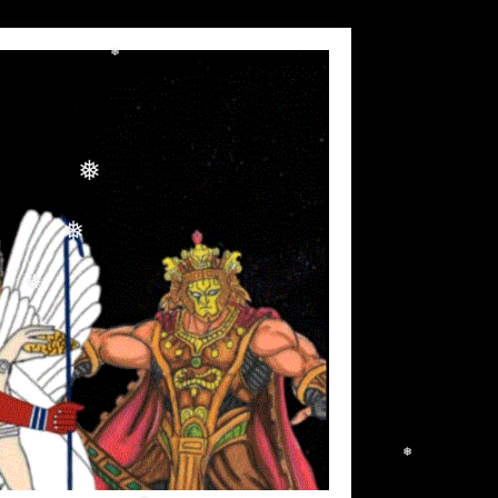
❅
❅
❅
❅
❅
❅