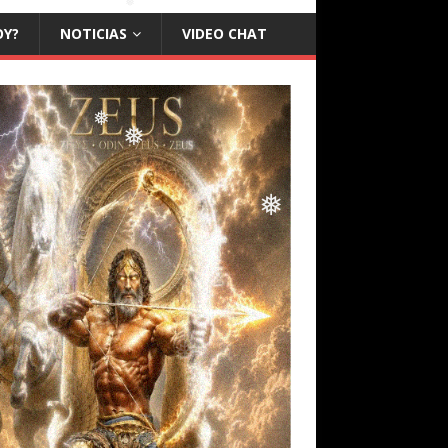
❅
OY?
NOTICIAS
VIDEO CHAT
❅
❅
❅
❅