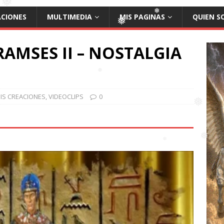
❅
❅
ACIONES
MULTIMEDIA
MIS PAGINAS
QUIEN S
❅
AMSES II – NOSTALGIA
❅
❅
IS CREACIONES
,
VIDEOCLIPS
0
❅
❅
❅
❅