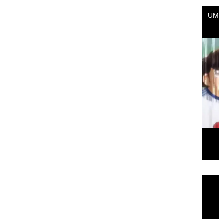
Repr
de
vídeo