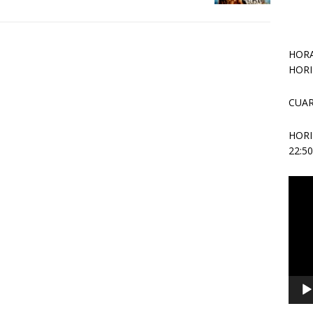
HORA
HORI
CUAR
HOR
22:5
Repr
de
vídeo