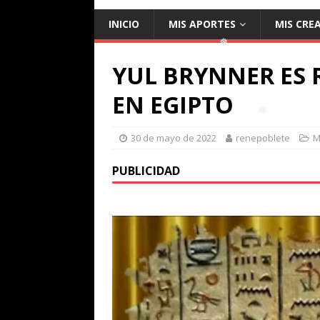
INICIO
MIS APORTES
MIS CRE
❅
❅
YUL BRYNNER ES R
❅
EN EGIPTO
30 de mayo de 2022
renepoblete
M
PUBLICIDAD
❅