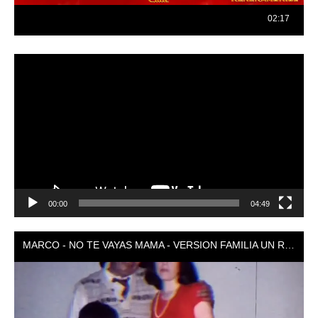
Reproductor
de
vídeo
00:00
04:49