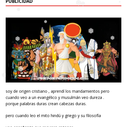
PUBLICIDAD
❅
❅
❅
❅
❅
❅
❅
❅
❅
❅
❅
❅
soy de origen cristiano , aprendí los mandamientos pero
❅
cuando veo a un evangélico y musulmán veo dureza .
❅
porque palabras duras crean cabezas duras.
pero cuando leo el mito hindú y griego y su filosofía