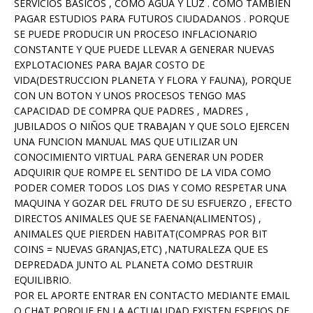
SERVICIOS BASICOS , COMO AGUA Y LUZ . COMO TAMBIEN
PAGAR ESTUDIOS PARA FUTUROS CIUDADANOS . PORQUE
SE PUEDE PRODUCIR UN PROCESO INFLACIONARIO
CONSTANTE Y QUE PUEDE LLEVAR A GENERAR NUEVAS
EXPLOTACIONES PARA BAJAR COSTO DE
VIDA(DESTRUCCION PLANETA Y FLORA Y FAUNA), PORQUE
CON UN BOTON Y UNOS PROCESOS TENGO MAS
CAPACIDAD DE COMPRA QUE PADRES , MADRES ,
JUBILADOS O NIÑOS QUE TRABAJAN Y QUE SOLO EJERCEN
UNA FUNCION MANUAL MAS QUE UTILIZAR UN
CONOCIMIENTO VIRTUAL PARA GENERAR UN PODER
ADQUIRIR QUE ROMPE EL SENTIDO DE LA VIDA COMO
PODER COMER TODOS LOS DIAS Y COMO RESPETAR UNA
MAQUINA Y GOZAR DEL FRUTO DE SU ESFUERZO , EFECTO
DIRECTOS ANIMALES QUE SE FAENAN(ALIMENTOS) ,
ANIMALES QUE PIERDEN HABITAT(COMPRAS POR BIT
COINS = NUEVAS GRANJAS,ETC) ,NATURALEZA QUE ES
DEPREDADA JUNTO AL PLANETA COMO DESTRUIR
EQUILIBRIO.
POR EL APORTE ENTRAR EN CONTACTO MEDIANTE EMAIL
O CHAT PORQUE EN LA ACTUALIDAD EXISTEN ESPEJOS DE