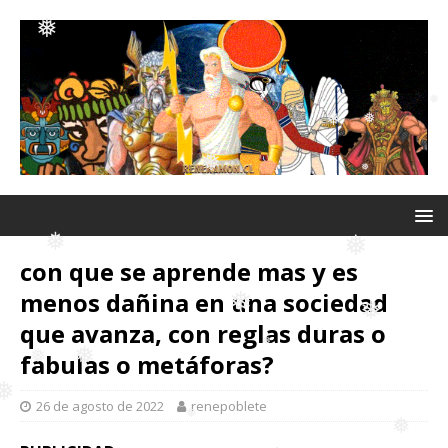
❅
❅
❅
❅
con que se aprende mas y es
menos dañina en una sociedad
❅
❅
❅
que avanza, con reglas duras o
fabulas o metáforas?
❅
❅
26 de agosto de 2022
renepoblete
❅
❅
❅
❅