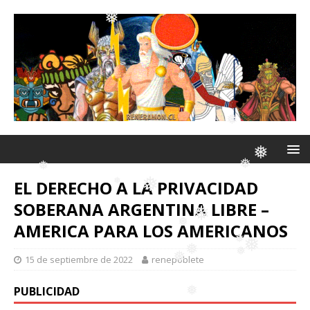
❅
❅
❅
EL DERECHO A LA PRIVACIDAD
❅
❅
SOBERANA ARGENTINA LIBRE –
❅
AMERICA PARA LOS AMERICANOS
❅
❅
❅
15 de septiembre de 2022
renepoblete
❅
PUBLICIDAD
❅