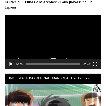
HORIZONTE
Lunes a Miércoles:
21:40h
Jueves:
22:50h
España
Reproductor
de
vídeo
00:00
03:40