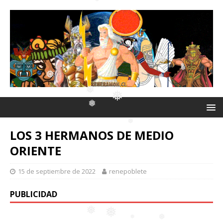
❅
❅
❅
❅
❅
❅
❅
❅
❅
❅
❅
LOS 3 HERMANOS DE MEDIO
❅
ORIENTE
❅
❅
15 de septiembre de 2022
renepoblete
PUBLICIDAD
❅