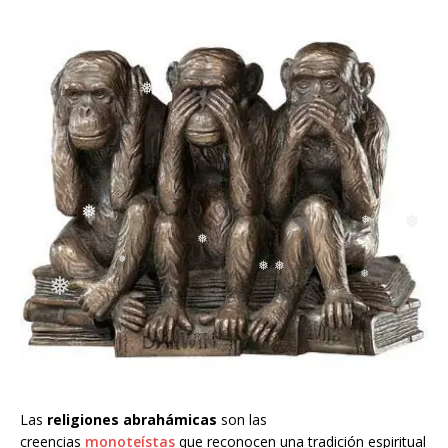
❅
❅
❅
❅
❅
❅
❅
❅
❅
❅
❅
❅
Las
religiones abrahámicas
son las
creencias
monoteístas
que reconocen una tradición espiritual