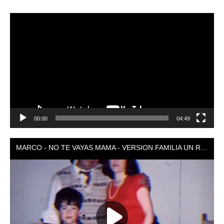
Reproductor
de
vídeo
00:00
04:49