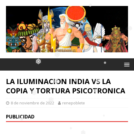
❅
❅
❅
❅
❅
❅
❅
❅
❅
❅
❅
❅
LA ILUMINACION INDIA VS LA
❅
COPIA Y TORTURA PSICOTRONICA
❅
8 de noviembre de 2022
renepoblete
❅
❅
❅
❅
PUBLICIDAD
❅