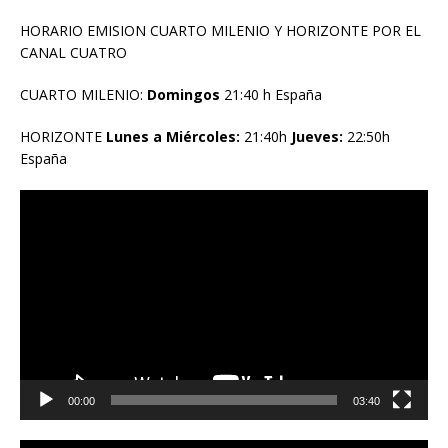
HORARIO EMISION CUARTO MILENIO Y HORIZONTE POR EL
CANAL CUATRO
CUARTO MILENIO:
Domingos
21:40 h España
HORIZONTE
Lunes a Miércoles:
21:40h
Jueves:
22:50h
España
Reproductor
de
vídeo
00:00
03:40