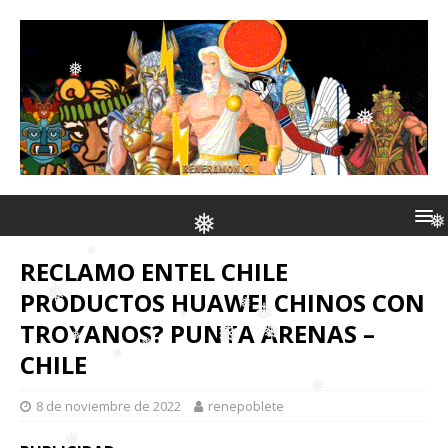
❅
❅
❅
❅
❅
❅
❅
❅
RECLAMO ENTEL CHILE
PRODUCTOS HUAWEI CHINOS CON
❅
TROYANOS? PUNTA ARENAS –
❅
❅
CHILE
❅
❅
❅
❅
8 de noviembre de 2022
renepoblete
❅