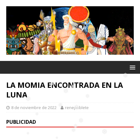
❅
❅
❅
❅
❅
❅
LA MOMIA ENCONTRADA EN LA
LUNA
8 de noviembre de 2022
renepoblete
❅
❅
❅
❅
❅
PUBLICIDAD
❅
❅
❅
❅