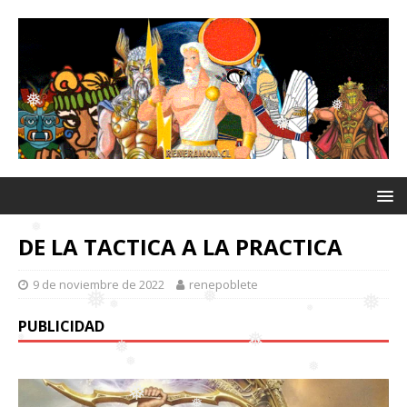
❅
❅
❅
❅
❅
❅
DE LA TACTICA A LA PRACTICA
9 de noviembre de 2022
renepoblete
❅
PUBLICIDAD
❅
❅
❅
❅