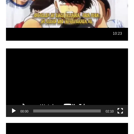
Reproductor
de
vídeo
00:00
02:10