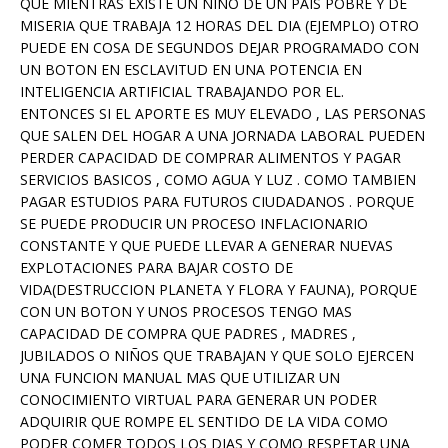
QUE MIENTRAS EXISTE UN NIÑO DE UN PAIS POBRE Y DE
MISERIA QUE TRABAJA 12 HORAS DEL DIA (EJEMPLO) OTRO
PUEDE EN COSA DE SEGUNDOS DEJAR PROGRAMADO CON
UN BOTON EN ESCLAVITUD EN UNA POTENCIA EN
INTELIGENCIA ARTIFICIAL TRABAJANDO POR EL.
ENTONCES SI EL APORTE ES MUY ELEVADO , LAS PERSONAS
QUE SALEN DEL HOGAR A UNA JORNADA LABORAL PUEDEN
PERDER CAPACIDAD DE COMPRAR ALIMENTOS Y PAGAR
SERVICIOS BASICOS , COMO AGUA Y LUZ . COMO TAMBIEN
PAGAR ESTUDIOS PARA FUTUROS CIUDADANOS . PORQUE
SE PUEDE PRODUCIR UN PROCESO INFLACIONARIO
CONSTANTE Y QUE PUEDE LLEVAR A GENERAR NUEVAS
EXPLOTACIONES PARA BAJAR COSTO DE
VIDA(DESTRUCCION PLANETA Y FLORA Y FAUNA), PORQUE
CON UN BOTON Y UNOS PROCESOS TENGO MAS
CAPACIDAD DE COMPRA QUE PADRES , MADRES ,
JUBILADOS O NIÑOS QUE TRABAJAN Y QUE SOLO EJERCEN
UNA FUNCION MANUAL MAS QUE UTILIZAR UN
CONOCIMIENTO VIRTUAL PARA GENERAR UN PODER
ADQUIRIR QUE ROMPE EL SENTIDO DE LA VIDA COMO
PODER COMER TODOS LOS DIAS Y COMO RESPETAR UNA