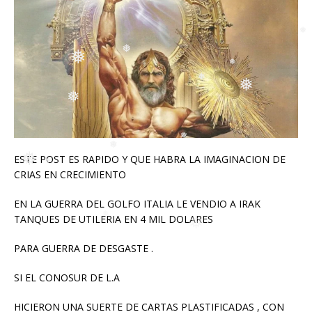
❅
❅
❅
❅
❅
❅
❅
❅
❅
❅
❅
❅
ESTE POST ES RAPIDO Y QUE HABRA LA IMAGINACION DE
CRIAS EN CRECIMIENTO
❅
❅
EN LA GUERRA DEL GOLFO ITALIA LE VENDIO A IRAK
TANQUES DE UTILERIA EN 4 MIL DOLARES
❅
❅
❅
❅
PARA GUERRA DE DESGASTE .
SI EL CONOSUR DE L.A
HICIERON UNA SUERTE DE CARTAS PLASTIFICADAS , CON