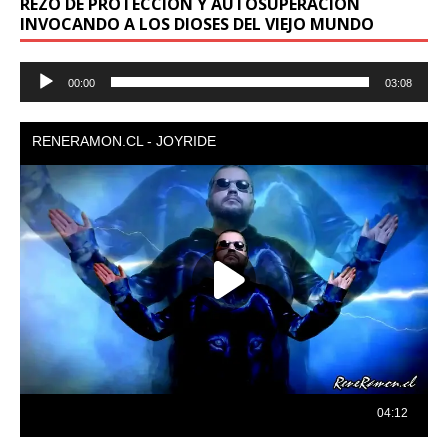
REZO DE PROTECCION Y AUTOSUPERACION
INVOCANDO A LOS DIOSES DEL VIEJO MUNDO
Reproductor
00:00
03:08
de
audio