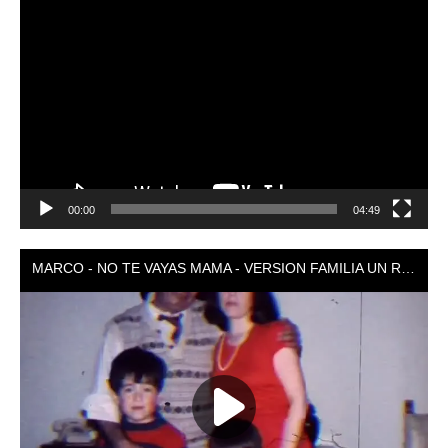
Reproductor
de
vídeo
00:00
04:49