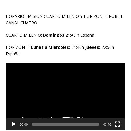
HORARIO EMISION CUARTO MILENIO Y HORIZONTE POR EL
CANAL CUATRO
CUARTO MILENIO:
Domingos
21:40 h España
HORIZONTE
Lunes a Miércoles:
21:40h
Jueves:
22:50h
España
Reproductor
de
vídeo
00:00
03:40