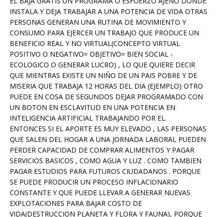
EL BAJA GRATIS UN PROGRAMA O ESFUERZO AJENO DONDE
INSTALA Y DEJA TRABAJAR A UNA POTENCIA DE VIDA OTRAS
PERSONAS GENERAN UNA RUTINA DE MOVIMIENTO Y
CONSUMO PARA EJERCER UN TRABAJO QUE PRODUCE UN
BENEFICIO REAL Y NO VIRTUAL(CONCEPTO VIRTUAL
POSITIVO O NEGATIVO= OBJETIVO= BIEN SOCIAL -
ECOLOGICO O GENERAR LUCRO) , LO QUE QUIERE DECIR
QUE MIENTRAS EXISTE UN NIÑO DE UN PAIS POBRE Y DE
MISERIA QUE TRABAJA 12 HORAS DEL DIA (EJEMPLO) OTRO
PUEDE EN COSA DE SEGUNDOS DEJAR PROGRAMADO CON
UN BOTON EN ESCLAVITUD EN UNA POTENCIA EN
INTELIGENCIA ARTIFICIAL TRABAJANDO POR EL.
ENTONCES SI EL APORTE ES MUY ELEVADO , LAS PERSONAS
QUE SALEN DEL HOGAR A UNA JORNADA LABORAL PUEDEN
PERDER CAPACIDAD DE COMPRAR ALIMENTOS Y PAGAR
SERVICIOS BASICOS , COMO AGUA Y LUZ . COMO TAMBIEN
PAGAR ESTUDIOS PARA FUTUROS CIUDADANOS . PORQUE
SE PUEDE PRODUCIR UN PROCESO INFLACIONARIO
CONSTANTE Y QUE PUEDE LLEVAR A GENERAR NUEVAS
EXPLOTACIONES PARA BAJAR COSTO DE
VIDA(DESTRUCCION PLANETA Y FLORA Y FAUNA), PORQUE