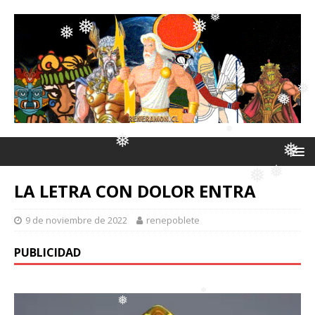
❅
❅
❅
❅
❅
❅
❅
❅
❅
❅
❅
LA LETRA CON DOLOR ENTRA
❅
❅
9 de noviembre de 2022
renepoblete
❅
❅
❅
PUBLICIDAD
❅