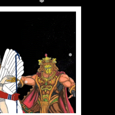
❅
❅
❅