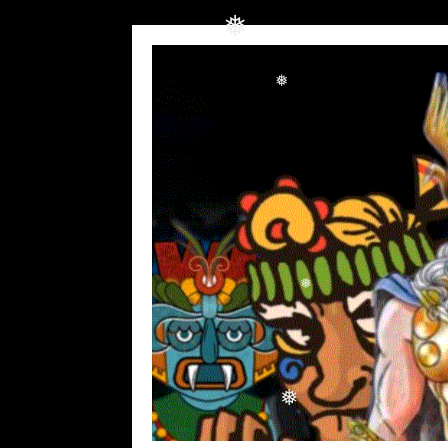
❅
❅
❅