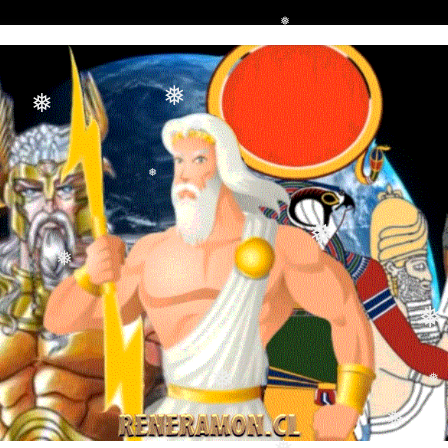
❅
❅
❅
❅
❅
❅
❅
❅