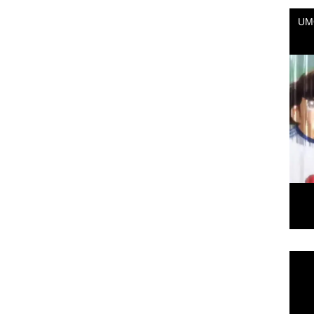
Repr
de
vídeo