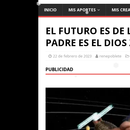
❅
INICIO
MIS APORTES
MIS CRE
❅
EL FUTURO ES DE
❅
PADRE ES EL DIOS
22 de febrero de 2023
renepoblete
PUBLICIDAD
❅
❅