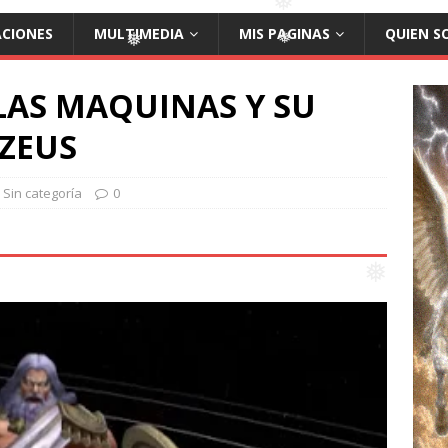
❅
❅
ACIONES
MULTIMEDIA
MIS PAGINAS
QUIEN S
❅
❅
❅
❅
 LAS MAQUINAS Y SU
 ZEUS
Sin categoría
0
❅