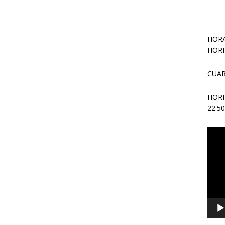
HORA
HORI
CUAR
HOR
22:5
Repr
de
vídeo