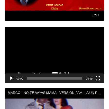
Reproductor
de
vídeo
00:00
04:49