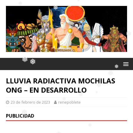
❅
❅
❅
❅
❅
❅
❅
❅
❅
LLUVIA RADIACTIVA MOCHILAS
ONG – EN DESARROLLO
❅
❅
❅
23 de febrero de 2023
renepoblete
❅
❅
PUBLICIDAD
❅
❅
❅