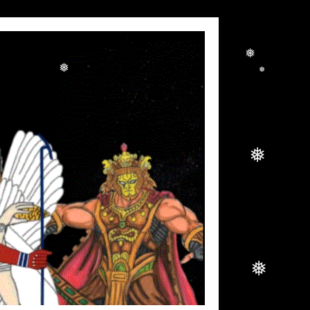
❅
❅
❅
❅
❅
❅