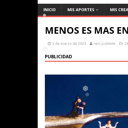
❅
INICIO
MIS APORTES
MIS CRE
MENOS ES MAS EN
❅
5 de marzo de 2023
renepoblete
O
PUBLICIDAD
❅
❅