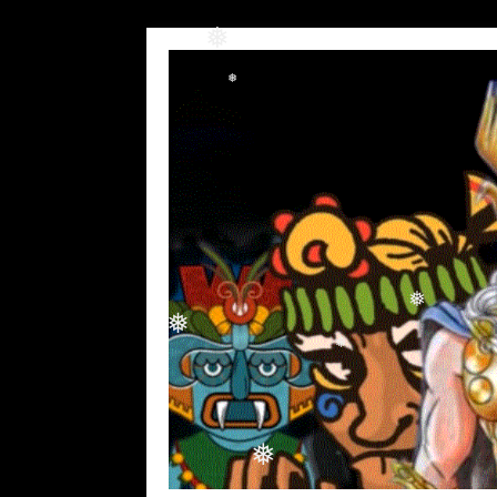
❅
❅
❅
❅
❅