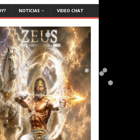
❅
OY?
NOTICIAS
VIDEO CHAT
❅
❅
❅
❅
❅