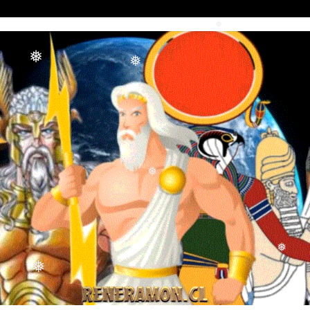
❅
❅
❅
❅
❅