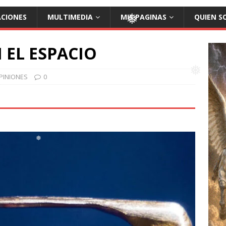
❅
ACIONES
MULTIMEDIA
MIS PAGINAS
QUIEN S
 EL ESPACIO
❅
PINIONES
0
❅
❅