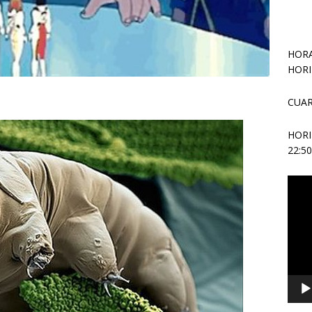
HORA
HORI
CUAR
HOR
22:5
Repr
de
vídeo