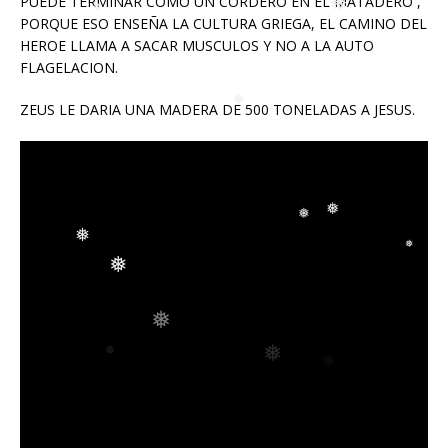
❅
PUEDE TERMINAR COMO UN CORDERO EN EL MATADERO ,
PORQUE ESO ENSEÑA LA CULTURA GRIEGA, EL CAMINO DEL
❅
HEROE LLAMA A SACAR MUSCULOS Y NO A LA AUTO
❅
❅
FLAGELACION.
ZEUS LE DARIA UNA MADERA DE 500 TONELADAS A JESUS.
❅
❅
❅
❅
❅