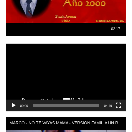
Reproductor
de
vídeo
00:00
04:49