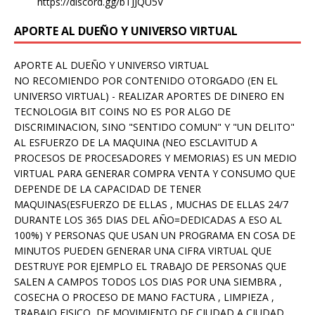
https://discord.gg/bTJJQU5V
APORTE AL DUEÑO Y UNIVERSO VIRTUAL
APORTE AL DUEÑO Y UNIVERSO VIRTUAL
NO RECOMIENDO POR CONTENIDO OTORGADO (EN EL
UNIVERSO VIRTUAL) - REALIZAR APORTES DE DINERO EN
TECNOLOGIA BIT COINS NO ES POR ALGO DE
DISCRIMINACION, SINO "SENTIDO COMUN" Y "UN DELITO"
AL ESFUERZO DE LA MAQUINA (NEO ESCLAVITUD A
PROCESOS DE PROCESADORES Y MEMORIAS) ES UN MEDIO
VIRTUAL PARA GENERAR COMPRA VENTA Y CONSUMO QUE
DEPENDE DE LA CAPACIDAD DE TENER
MAQUINAS(ESFUERZO DE ELLAS , MUCHAS DE ELLAS 24/7
DURANTE LOS 365 DIAS DEL AÑO=DEDICADAS A ESO AL
100%) Y PERSONAS QUE USAN UN PROGRAMA EN COSA DE
MINUTOS PUEDEN GENERAR UNA CIFRA VIRTUAL QUE
DESTRUYE POR EJEMPLO EL TRABAJO DE PERSONAS QUE
SALEN A CAMPOS TODOS LOS DIAS POR UNA SIEMBRA ,
COSECHA O PROCESO DE MANO FACTURA , LIMPIEZA ,
TRABAJO FISICO, DE MOVIMIENTO DE CIUDAD A CIUDAD ,