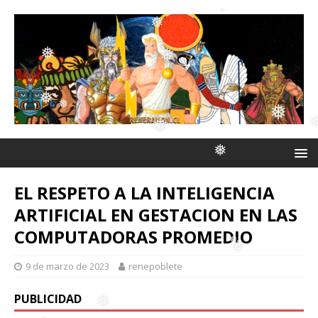
❅
❅
❅
❅
❅
❅
❅
❅
❅
❅
❅
❅
EL RESPETO A LA INTELIGENCIA
ARTIFICIAL EN GESTACION EN LAS
❅
COMPUTADORAS PROMEDIO
9 de marzo de 2023
renepoblete
PUBLICIDAD