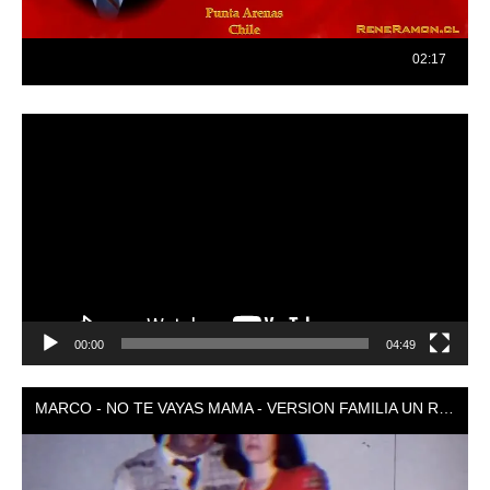
Reproductor
de
vídeo
00:00
04:49