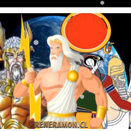
❅
❅
❅
❅
❅
❅