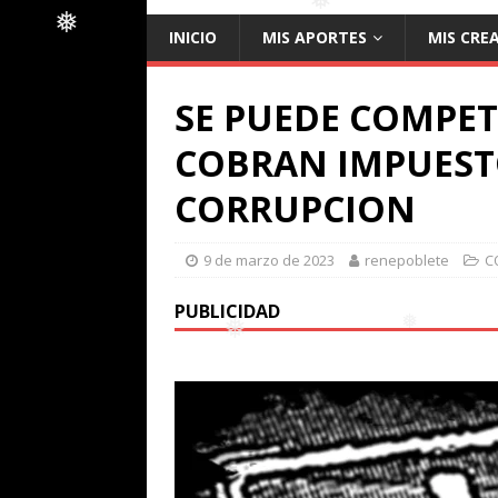
❅
INICIO
MIS APORTES
MIS CRE
❅
❅
❅
❅
SE PUEDE COMPET
COBRAN IMPUESTO
CORRUPCION
9 de marzo de 2023
renepoblete
C
PUBLICIDAD
❅