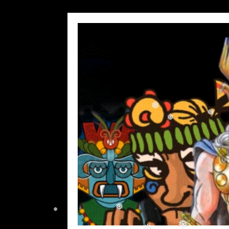
❅
❅
❅