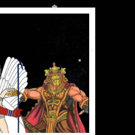
❅
❅
❅
❅
❅