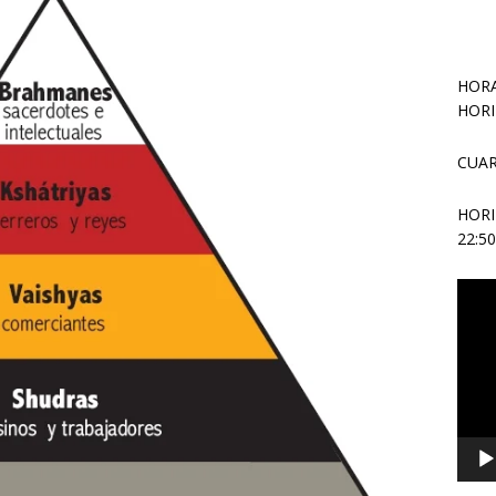
HORA
HORI
CUAR
HOR
22:5
Repr
de
vídeo