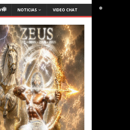
OY?
NOTICIAS
VIDEO CHAT
❅
❅