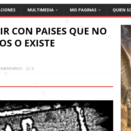
❅
ACIONES
MULTIMEDIA
MIS PAGINAS
QUIEN S
IR CON PAISES QUE NO
❅
S O EXISTE
❅
❅
OMENTARIOS
0
❅