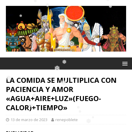
❅
❅
❅
❅
❅
❅
❅
❅
❅
❅
❅
❅
LA COMIDA SE MULTIPLICA CON
❅
PACIENCIA Y AMOR
❅
❅
«AGUA+AIRE+LUZ»(FUEGO-
CALOR)+TIEMPO»
❅
13 de marzo de 2023
renepoblete