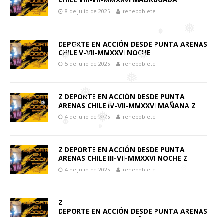
8 de julio de 2026
renepoblete
❅
❅
DEPORTE EN ACCIÓN DESDE PUNTA ARENAS
❅
CHILE V-VII-MMXXVI NOCHE
❅
5 de julio de 2026
renepoblete
❅
❅
❅
❅
❅
Z DEPORTE EN ACCIÓN DESDE PUNTA
ARENAS CHILE IV-VII-MMXXVI MAÑANA Z
❅
4 de julio de 2026
renepoblete
❅
Z DEPORTE EN ACCIÓN DESDE PUNTA
❅
❅
❅
ARENAS CHILE III-VII-MMXXVI NOCHE Z
❅
❅
4 de julio de 2026
renepoblete
Z
DEPORTE EN ACCIÓN DESDE PUNTA ARENAS