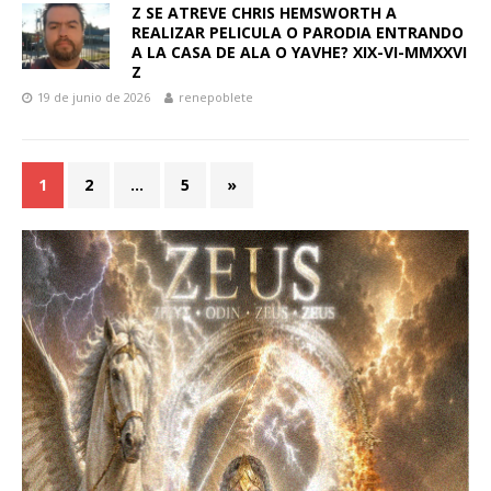
Z SE ATREVE CHRIS HEMSWORTH A
REALIZAR PELICULA O PARODIA ENTRANDO
A LA CASA DE ALA O YAVHE? XIX-VI-MMXXVI
Z
19 de junio de 2026
renepoblete
1
2
…
5
»