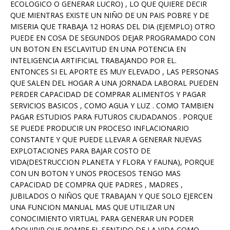
ECOLOGICO O GENERAR LUCRO) , LO QUE QUIERE DECIR
QUE MIENTRAS EXISTE UN NIÑO DE UN PAIS POBRE Y DE
MISERIA QUE TRABAJA 12 HORAS DEL DIA (EJEMPLO) OTRO
PUEDE EN COSA DE SEGUNDOS DEJAR PROGRAMADO CON
UN BOTON EN ESCLAVITUD EN UNA POTENCIA EN
INTELIGENCIA ARTIFICIAL TRABAJANDO POR EL.
ENTONCES SI EL APORTE ES MUY ELEVADO , LAS PERSONAS
QUE SALEN DEL HOGAR A UNA JORNADA LABORAL PUEDEN
PERDER CAPACIDAD DE COMPRAR ALIMENTOS Y PAGAR
SERVICIOS BASICOS , COMO AGUA Y LUZ . COMO TAMBIEN
PAGAR ESTUDIOS PARA FUTUROS CIUDADANOS . PORQUE
SE PUEDE PRODUCIR UN PROCESO INFLACIONARIO
CONSTANTE Y QUE PUEDE LLEVAR A GENERAR NUEVAS
EXPLOTACIONES PARA BAJAR COSTO DE
VIDA(DESTRUCCION PLANETA Y FLORA Y FAUNA), PORQUE
CON UN BOTON Y UNOS PROCESOS TENGO MAS
CAPACIDAD DE COMPRA QUE PADRES , MADRES ,
JUBILADOS O NIÑOS QUE TRABAJAN Y QUE SOLO EJERCEN
UNA FUNCION MANUAL MAS QUE UTILIZAR UN
CONOCIMIENTO VIRTUAL PARA GENERAR UN PODER
ADQUIRIR QUE ROMPE EL SENTIDO DE LA VIDA COMO