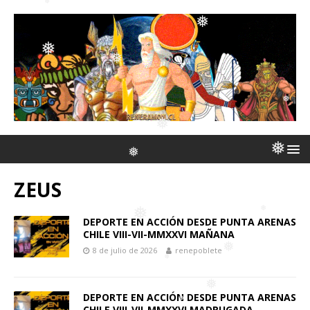
❅
❅
❅
❅
❅
❅
❅
❅
ZEUS
❅
❅
❅
DEPORTE EN ACCIÓN DESDE PUNTA ARENAS
CHILE VIII-VII-MMXXVI MAÑANA
8 de julio de 2026
renepoblete
❅
❅
❅
DEPORTE EN ACCIÓN DESDE PUNTA ARENAS
CHILE VIII-VII-MMXXVI MADRUGADA