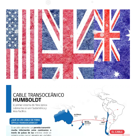
❅
❅
❅
❅
❅
❅
❅
❅
❅
❅
❅
❅
❅
❅
❅
❅