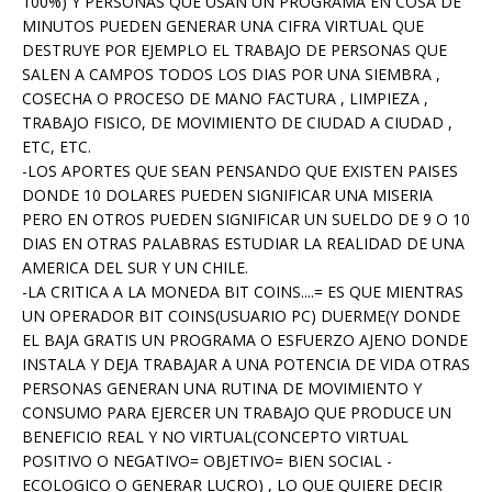
100%) Y PERSONAS QUE USAN UN PROGRAMA EN COSA DE
MINUTOS PUEDEN GENERAR UNA CIFRA VIRTUAL QUE
DESTRUYE POR EJEMPLO EL TRABAJO DE PERSONAS QUE
SALEN A CAMPOS TODOS LOS DIAS POR UNA SIEMBRA ,
COSECHA O PROCESO DE MANO FACTURA , LIMPIEZA ,
TRABAJO FISICO, DE MOVIMIENTO DE CIUDAD A CIUDAD ,
ETC, ETC.
-LOS APORTES QUE SEAN PENSANDO QUE EXISTEN PAISES
DONDE 10 DOLARES PUEDEN SIGNIFICAR UNA MISERIA
PERO EN OTROS PUEDEN SIGNIFICAR UN SUELDO DE 9 O 10
DIAS EN OTRAS PALABRAS ESTUDIAR LA REALIDAD DE UNA
AMERICA DEL SUR Y UN CHILE.
-LA CRITICA A LA MONEDA BIT COINS....= ES QUE MIENTRAS
UN OPERADOR BIT COINS(USUARIO PC) DUERME(Y DONDE
EL BAJA GRATIS UN PROGRAMA O ESFUERZO AJENO DONDE
INSTALA Y DEJA TRABAJAR A UNA POTENCIA DE VIDA OTRAS
PERSONAS GENERAN UNA RUTINA DE MOVIMIENTO Y
CONSUMO PARA EJERCER UN TRABAJO QUE PRODUCE UN
BENEFICIO REAL Y NO VIRTUAL(CONCEPTO VIRTUAL
POSITIVO O NEGATIVO= OBJETIVO= BIEN SOCIAL -
ECOLOGICO O GENERAR LUCRO) , LO QUE QUIERE DECIR