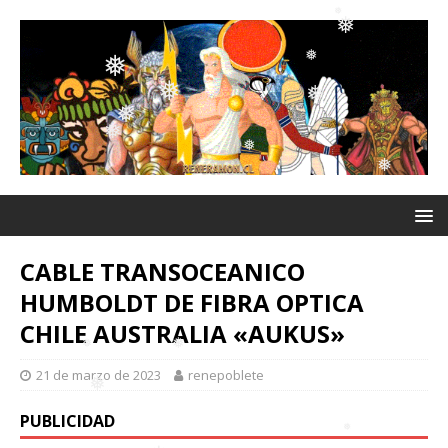
❅
❅
❅
❅
❅
❅
❅
❅
❅
❅
❅
❅
❅
CABLE TRANSOCEANICO
HUMBOLDT DE FIBRA OPTICA
CHILE AUSTRALIA «AUKUS»
21 de marzo de 2023
renepoblete
PUBLICIDAD
❅