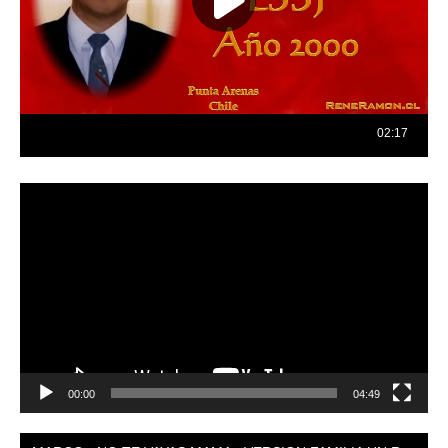
Reproductor
de
vídeo
00:00
04:49