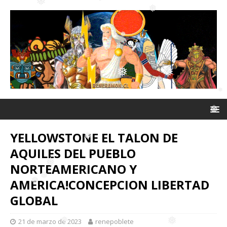
❅
❅
❅
❅
❅
❅
❅
❅
❅
❅
❅
❅
❅
YELLOWSTONE EL TALON DE
❅
AQUILES DEL PUEBLO
❅
NORTEAMERICANO Y
❅
❅
AMERICA!CONCEPCION LIBERTAD
GLOBAL
❅
❅
21 de marzo de 2023
renepoblete
❅