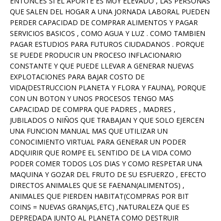
ENTONCES SI EL APORTE ES MUY ELEVADO , LAS PERSONAS
QUE SALEN DEL HOGAR A UNA JORNADA LABORAL PUEDEN
PERDER CAPACIDAD DE COMPRAR ALIMENTOS Y PAGAR
SERVICIOS BASICOS , COMO AGUA Y LUZ . COMO TAMBIEN
PAGAR ESTUDIOS PARA FUTUROS CIUDADANOS . PORQUE
SE PUEDE PRODUCIR UN PROCESO INFLACIONARIO
CONSTANTE Y QUE PUEDE LLEVAR A GENERAR NUEVAS
EXPLOTACIONES PARA BAJAR COSTO DE
VIDA(DESTRUCCION PLANETA Y FLORA Y FAUNA), PORQUE
CON UN BOTON Y UNOS PROCESOS TENGO MAS
CAPACIDAD DE COMPRA QUE PADRES , MADRES ,
JUBILADOS O NIÑOS QUE TRABAJAN Y QUE SOLO EJERCEN
UNA FUNCION MANUAL MAS QUE UTILIZAR UN
CONOCIMIENTO VIRTUAL PARA GENERAR UN PODER
ADQUIRIR QUE ROMPE EL SENTIDO DE LA VIDA COMO
PODER COMER TODOS LOS DIAS Y COMO RESPETAR UNA
MAQUINA Y GOZAR DEL FRUTO DE SU ESFUERZO , EFECTO
DIRECTOS ANIMALES QUE SE FAENAN(ALIMENTOS) ,
ANIMALES QUE PIERDEN HABITAT(COMPRAS POR BIT
COINS = NUEVAS GRANJAS,ETC) ,NATURALEZA QUE ES
DEPREDADA JUNTO AL PLANETA COMO DESTRUIR