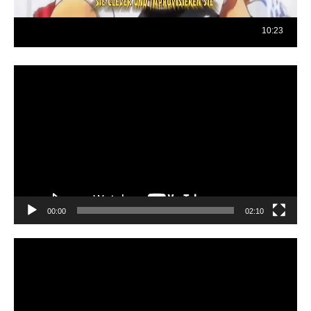
Reproductor
de
vídeo
00:00
02:10