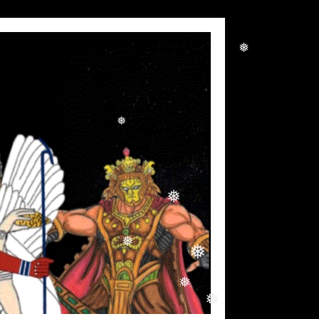
❅
❅
❅
❅
❅
❅