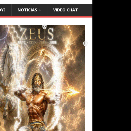
❅
❅
OY?
NOTICIAS
VIDEO CHAT
❅
❅
❅
❅