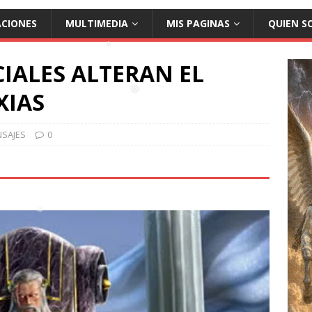
ACIONES
MULTIMEDIA
MIS PAGINAS
QUIEN S
CIALES ALTERAN EL
XIAS
❅
❅
SAJES
0
❅