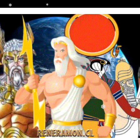
❅
❅
❅
❅
❅