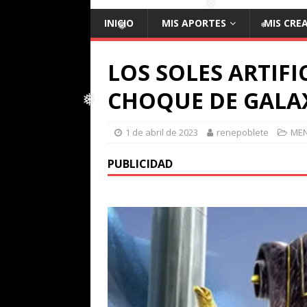
❅
INICIO
MIS APORTES
MIS CRE
❅
LOS SOLES ARTIFI
❅
❅
CHOQUE DE GALA
1 de abril de 2023
renepoblete
MEN
❅
PUBLICIDAD