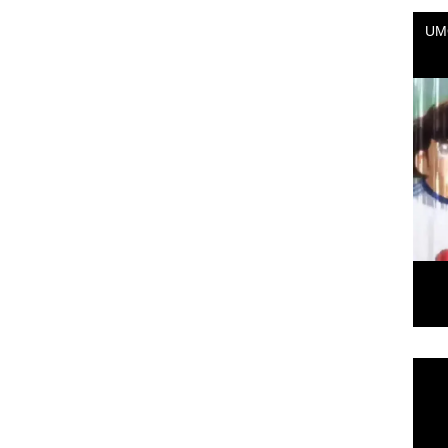
Repr
de
vídeo