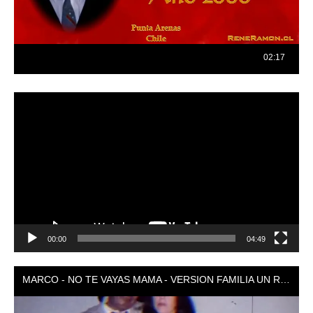
Reproductor
de
vídeo
00:00
04:49