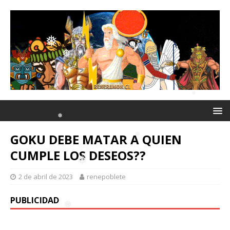
❅
❅
❅
❅
❅
❅
❅
❅
GOKU DEBE MATAR A QUIEN
CUMPLE LOS DESEOS??
❅
2 de abril de 2023
renepoblete
❅
❅
PUBLICIDAD
❅