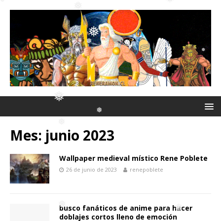
❅
❅
❅
❅
❅
❅
❅
❅
❅
❅
Mes:
junio 2023
❅
❅
Wallpaper medieval místico Rene Poblete
26 de junio de 2023
renepoblete
❅
busco fanáticos de anime para hacer
doblajes cortos lleno de emoción