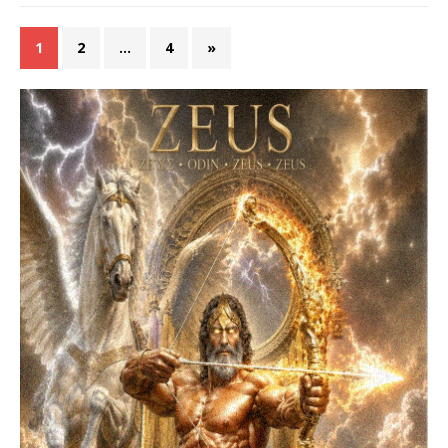
1
2
…
4
»