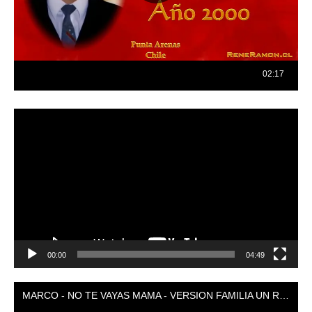
Reproductor
de
vídeo
00:00
04:49