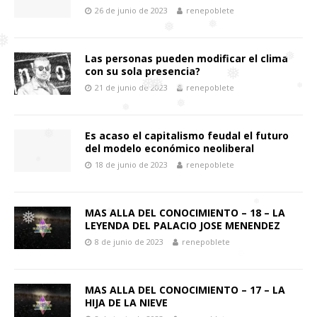
26 de junio de 2023
renepoblete
❅
❅
Las personas pueden modificar el clima
con su sola presencia?
❅
❅
21 de junio de 2023
renepoblete
❅
❅
Es acaso el capitalismo feudal el futuro
❅
❅
del modelo económico neoliberal
❅
❅
18 de junio de 2023
renepoblete
❅
❅
❅
MAS ALLA DEL CONOCIMIENTO – 18 – LA
❅
❅
LEYENDA DEL PALACIO JOSE MENENDEZ
8 de junio de 2023
renepoblete
MAS ALLA DEL CONOCIMIENTO – 17 – LA
HIJA DE LA NIEVE