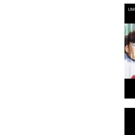
Repr
de
vídeo