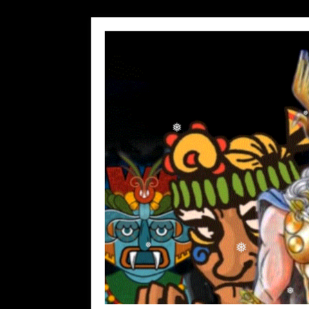
❅
❅
❅
❅