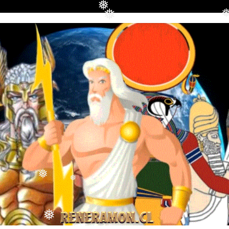
❅
❅
❅
❅
❅
❅
❅