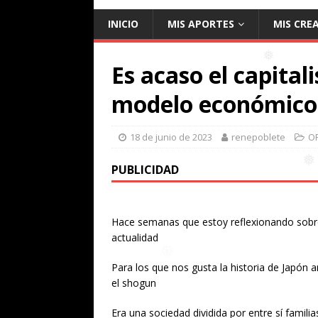
INICIO
MIS APORTES
MIS CRE
❅
Es acaso el capital
❅
modelo económico 
18 de junio de 2023
renepoblete
O
PUBLICIDAD
Hace semanas que estoy reflexionando sob
actualidad
Para los que nos gusta la historia de Japón a
el shogun
Era una sociedad dividida por entre sí famil