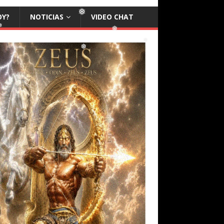
OY?
NOTICIAS
VIDEO CHAT
❅
❅
❅
❅
❅
❅