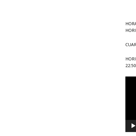
HORA
HORI
CUAR
HOR
22:5
Repr
de
vídeo