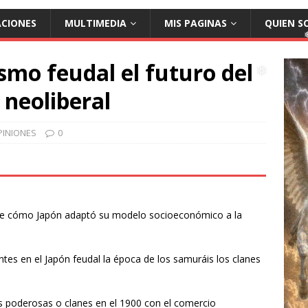
❅
ACIONES
MULTIMEDIA
MIS PAGINAS
QUIEN S
ismo feudal el futuro del
❅
neoliberal
❅
PINIONES
0
❅
re cómo Japón adaptó su modelo socioeconómico a la
ntes en el Japón feudal la época de los samuráis los clanes
ias poderosas o clanes en el 1900 con el comercio