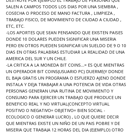
DESTRUYE POR EJEMPLO EL TRABAJO DE PERSONAS QUE
SALEN A CAMPOS TODOS LOS DIAS POR UNA SIEMBRA ,
COSECHA O PROCESO DE MANO FACTURA , LIMPIEZA ,
TRABAJO FISICO, DE MOVIMIENTO DE CIUDAD A CIUDAD ,
ETC, ETC.
-LOS APORTES QUE SEAN PENSANDO QUE EXISTEN PAISES
DONDE 10 DOLARES PUEDEN SIGNIFICAR UNA MISERIA
PERO EN OTROS PUEDEN SIGNIFICAR UN SUELDO DE 9 O 10
DIAS EN OTRAS PALABRAS ESTUDIAR LA REALIDAD DE UNA
AMERICA DEL SUR Y UN CHILE.
-LA CRITICA A LA MONEDA BIT COINS....= ES QUE MIENTRAS
UN OPERADOR BIT COINS(USUARIO PC) DUERME(Y DONDE
EL BAJA GRATIS UN PROGRAMA O ESFUERZO AJENO DONDE
INSTALA Y DEJA TRABAJAR A UNA POTENCIA DE VIDA OTRAS
PERSONAS GENERAN UNA RUTINA DE MOVIMIENTO Y
CONSUMO PARA EJERCER UN TRABAJO QUE PRODUCE UN
BENEFICIO REAL Y NO VIRTUAL(CONCEPTO VIRTUAL
POSITIVO O NEGATIVO= OBJETIVO= BIEN SOCIAL -
ECOLOGICO O GENERAR LUCRO) , LO QUE QUIERE DECIR
QUE MIENTRAS EXISTE UN NIÑO DE UN PAIS POBRE Y DE
MISERIA QUE TRABAJA 12 HORAS DEL DIA (EJEMPLO) OTRO