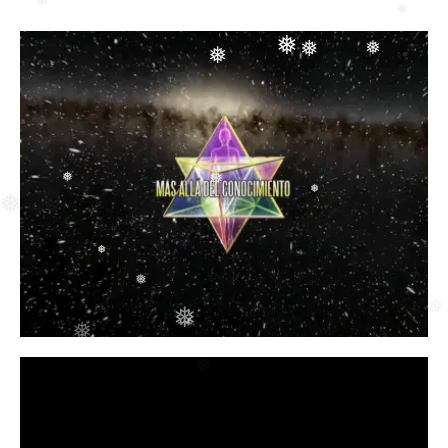
❅
❅
❅
❅
❅
❅
❅
❅
❅
❅
❅
❅
❅
❅
❅
❅
❅