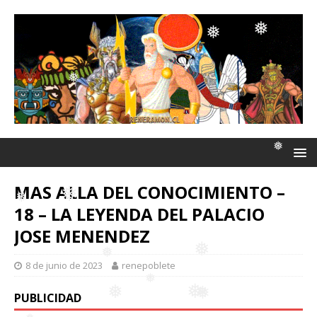
❅
❅
❅
❅
❅
❅
❅
❅
MAS ALLA DEL CONOCIMIENTO –
18 – LA LEYENDA DEL PALACIO
❅
JOSE MENENDEZ
❅
❅
8 de junio de 2023
renepoblete
PUBLICIDAD
❅