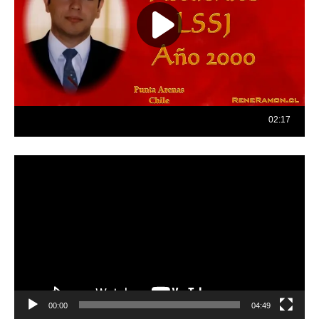
Reproductor
de
vídeo
00:00
04:49