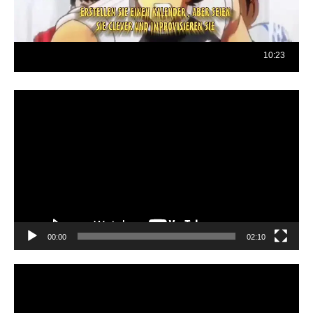
Reproductor
de
vídeo
00:00
02:10