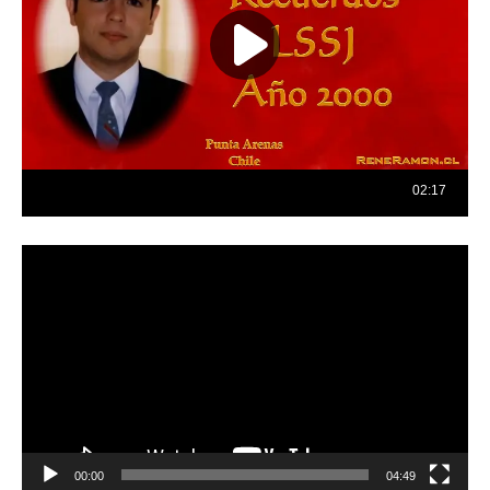
Reproductor
de
vídeo
00:00
04:49