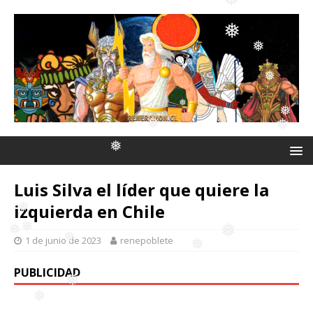
❅
❅
❅
❅
❅
Luis Silva el líder que quiere la
❅
❅
izquierda en Chile
❅
1 de junio de 2023
renepoblete
❅
PUBLICIDAD
❅
❅
❅
❅
❅