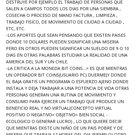
DESTRUYE POR EJEMPLO EL TRABAJO DE PERSONAS QUE
SALEN A CAMPOS TODOS LOS DIAS POR UNA SIEMBRA ,
COSECHA O PROCESO DE MANO FACTURA , LIMPIEZA ,
TRABAJO FISICO, DE MOVIMIENTO DE CIUDAD A CIUDAD ,
ETC, ETC.
-LOS APORTES QUE SEAN PENSANDO QUE EXISTEN PAISES
DONDE 10 DOLARES PUEDEN SIGNIFICAR UNA MISERIA
PERO EN OTROS PUEDEN SIGNIFICAR UN SUELDO DE 9 O 10
DIAS EN OTRAS PALABRAS ESTUDIAR LA REALIDAD DE UNA
AMERICA DEL SUR Y UN CHILE.
-LA CRITICA A LA MONEDA BIT COINS....= ES QUE MIENTRAS
UN OPERADOR BIT COINS(USUARIO PC) DUERME(Y DONDE
EL BAJA GRATIS UN PROGRAMA O ESFUERZO AJENO DONDE
INSTALA Y DEJA TRABAJAR A UNA POTENCIA DE VIDA OTRAS
PERSONAS GENERAN UNA RUTINA DE MOVIMIENTO Y
CONSUMO PARA EJERCER UN TRABAJO QUE PRODUCE UN
BENEFICIO REAL Y NO VIRTUAL(CONCEPTO VIRTUAL
POSITIVO O NEGATIVO= OBJETIVO= BIEN SOCIAL -
ECOLOGICO O GENERAR LUCRO) , LO QUE QUIERE DECIR
QUE MIENTRAS EXISTE UN NIÑO DE UN PAIS POBRE Y DE
MISERIA QUE TRABAJA 12 HORAS DEL DIA (EJEMPLO) OTRO