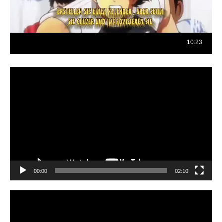
Reproductor
de
vídeo
00:00
02:10