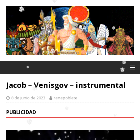
❅
❅
❅
❅
❅
❅
❅
❅
❅
Jacob – Venisgov – instrumental
❅
8 de junio de 2023
renepoblete
❅
❅
❅
PUBLICIDAD
❅
❅