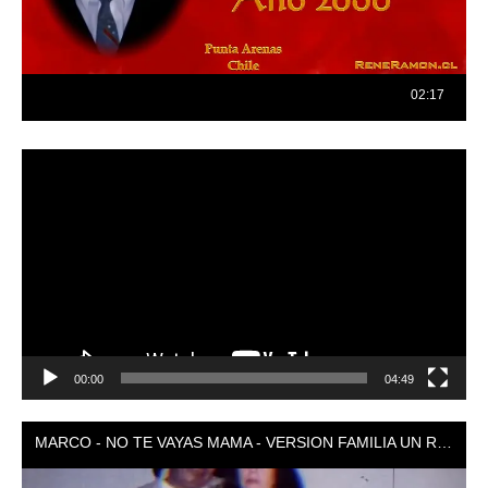
Reproductor
de
vídeo
00:00
04:49