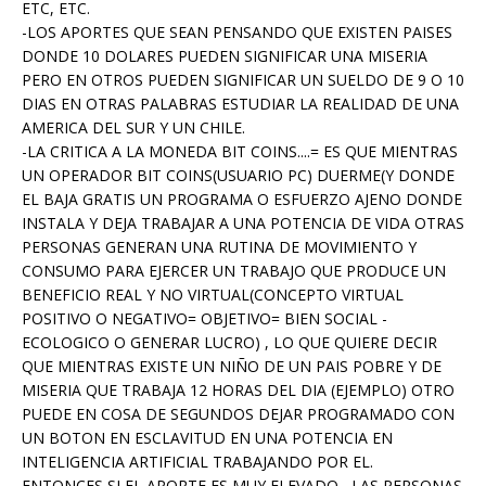
ETC, ETC.
-LOS APORTES QUE SEAN PENSANDO QUE EXISTEN PAISES
DONDE 10 DOLARES PUEDEN SIGNIFICAR UNA MISERIA
PERO EN OTROS PUEDEN SIGNIFICAR UN SUELDO DE 9 O 10
DIAS EN OTRAS PALABRAS ESTUDIAR LA REALIDAD DE UNA
AMERICA DEL SUR Y UN CHILE.
-LA CRITICA A LA MONEDA BIT COINS....= ES QUE MIENTRAS
UN OPERADOR BIT COINS(USUARIO PC) DUERME(Y DONDE
EL BAJA GRATIS UN PROGRAMA O ESFUERZO AJENO DONDE
INSTALA Y DEJA TRABAJAR A UNA POTENCIA DE VIDA OTRAS
PERSONAS GENERAN UNA RUTINA DE MOVIMIENTO Y
CONSUMO PARA EJERCER UN TRABAJO QUE PRODUCE UN
BENEFICIO REAL Y NO VIRTUAL(CONCEPTO VIRTUAL
POSITIVO O NEGATIVO= OBJETIVO= BIEN SOCIAL -
ECOLOGICO O GENERAR LUCRO) , LO QUE QUIERE DECIR
QUE MIENTRAS EXISTE UN NIÑO DE UN PAIS POBRE Y DE
MISERIA QUE TRABAJA 12 HORAS DEL DIA (EJEMPLO) OTRO
PUEDE EN COSA DE SEGUNDOS DEJAR PROGRAMADO CON
UN BOTON EN ESCLAVITUD EN UNA POTENCIA EN
INTELIGENCIA ARTIFICIAL TRABAJANDO POR EL.
ENTONCES SI EL APORTE ES MUY ELEVADO , LAS PERSONAS