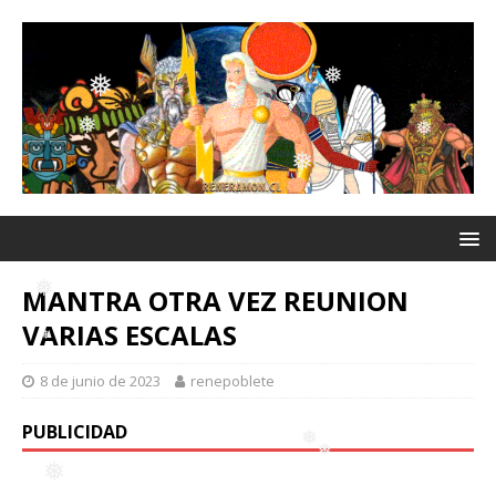
❅
❅
❅
❅
❅
❅
❅
❅
❅
MANTRA OTRA VEZ REUNION
VARIAS ESCALAS
❅
8 de junio de 2023
renepoblete
❅
PUBLICIDAD