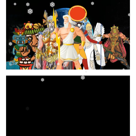
❅
❅
❅
❅
❅
❅
❅
❅
❅
❅
❅
❅
❅
❅
❅
❅
❅