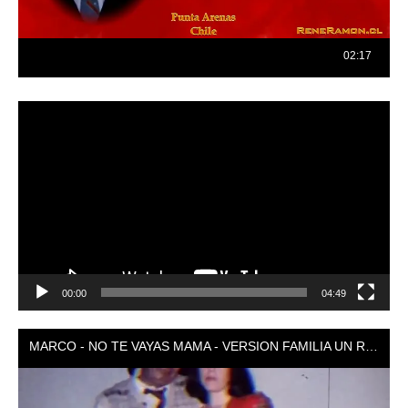
Reproductor
de
vídeo
00:00
04:49