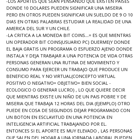
-LOS APORTES QUE SEAN PENSANDO QUE EXISTEN PAISES
DONDE 10 DOLARES PUEDEN SIGNIFICAR UNA MISERIA
PERO EN OTROS PUEDEN SIGNIFICAR UN SUELDO DE 9 O 10
DIAS EN OTRAS PALABRAS ESTUDIAR LA REALIDAD DE UNA
AMERICA DEL SUR Y UN CHILE.
-LA CRITICA A LA MONEDA BIT COINS....= ES QUE MIENTRAS
UN OPERADOR BIT COINS(USUARIO PC) DUERME(Y DONDE
EL BAJA GRATIS UN PROGRAMA O ESFUERZO AJENO DONDE
INSTALA Y DEJA TRABAJAR A UNA POTENCIA DE VIDA OTRAS
PERSONAS GENERAN UNA RUTINA DE MOVIMIENTO Y
CONSUMO PARA EJERCER UN TRABAJO QUE PRODUCE UN
BENEFICIO REAL Y NO VIRTUAL(CONCEPTO VIRTUAL
POSITIVO O NEGATIVO= OBJETIVO= BIEN SOCIAL -
ECOLOGICO O GENERAR LUCRO) , LO QUE QUIERE DECIR
QUE MIENTRAS EXISTE UN NIÑO DE UN PAIS POBRE Y DE
MISERIA QUE TRABAJA 12 HORAS DEL DIA (EJEMPLO) OTRO
PUEDE EN COSA DE SEGUNDOS DEJAR PROGRAMADO CON
UN BOTON EN ESCLAVITUD EN UNA POTENCIA EN
INTELIGENCIA ARTIFICIAL TRABAJANDO POR EL.
ENTONCES SI EL APORTE ES MUY ELEVADO , LAS PERSONAS
QUE SALEN DEL HOGAR A UNA JORNADA LABORAL PUEDEN