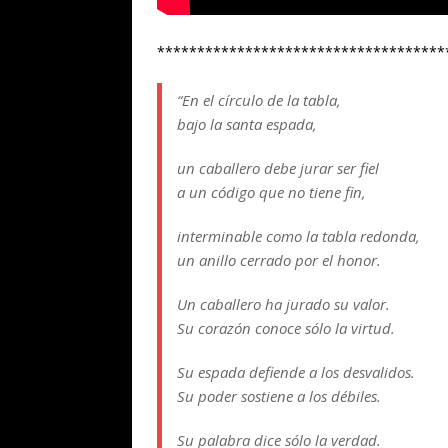
************************************
“En el círculo de la tabla,
bajo la santa espada,
un caballero debe jurar ser fiel
a un código que no tiene fin,
interminable como la tabla redonda,
un anillo cerrado por el honor.
Un caballero ha jurado su valor.
Su corazón conoce sólo la virtud.
Su espada defiende a los desvalidos.
Su poder sostiene a los débiles.
Su palabra dice sólo la verdad.