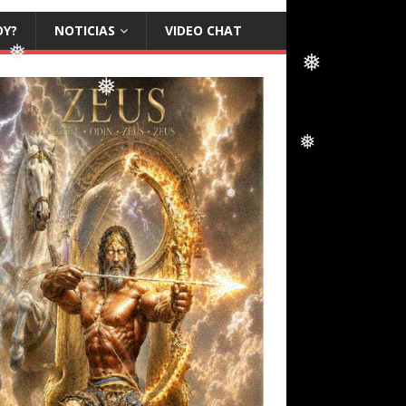
❅
OY?
NOTICIAS
VIDEO CHAT
❅
❅
❅
❅
❅