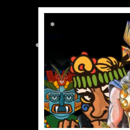
❅
❅
❅