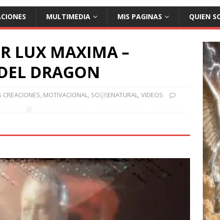
❅
ACIONES
MULTIMEDIA
MIS PAGINAS
QUIEN S
❅
R LUX MAXIMA –
DEL DRAGON
S CREACIONES
,
MOTIVACIONAL
,
SOBRENATURAL
,
VIDEOS
❅
❅