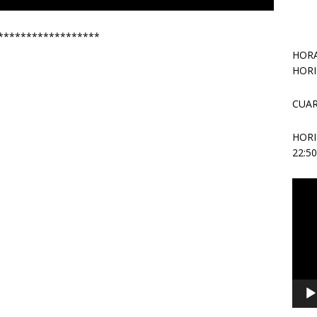
******************
HORA
HORI
CUAR
HOR
22:5
Repr
de
vídeo