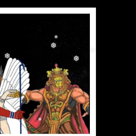
❅
❅
❅
❅
❅
❅