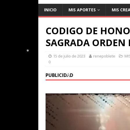
INICIO
MIS APORTES
MIS CRE
CODIGO DE HONO
SAGRADA ORDEN 
15 de julio de 2023
renepoblete
MI
0
PUBLICIDAD
❅
❅