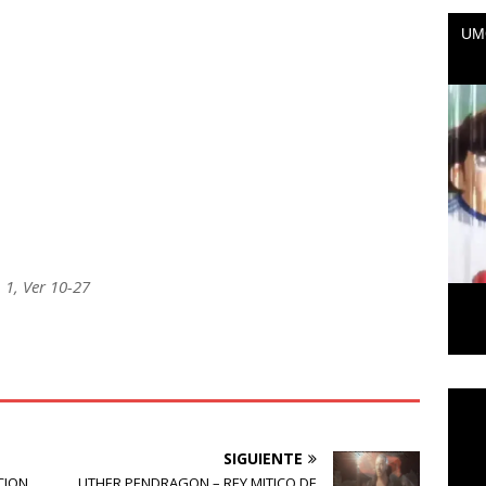
 1, Ver 10-27
Repr
de
vídeo
SIGUIENTE
CION
UTHER PENDRAGON – REY MITICO DE