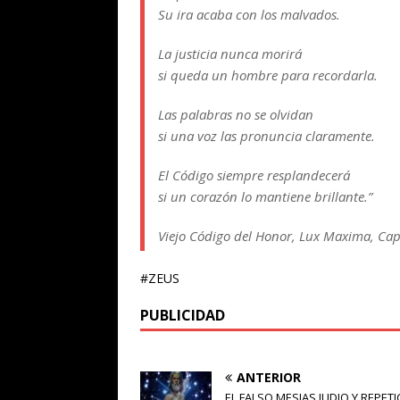
Su ira acaba con los malvados.
La justicia nunca morirá
si queda un hombre para recordarla.
Las palabras no se olvidan
si una voz las pronuncia claramente.
El Código siempre resplandecerá
si un corazón lo mantiene brillante.”
Viejo Código del Honor, Lux Maxima, Cap
#ZEUS
PUBLICIDAD
ANTERIOR
EL FALSO MESIAS JUDIO Y REPETI