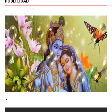
PUBLICIDAD
❅
❅
❅
❅
❅
❅
❅
❅
❅
❅
❅
❅
❅
❅