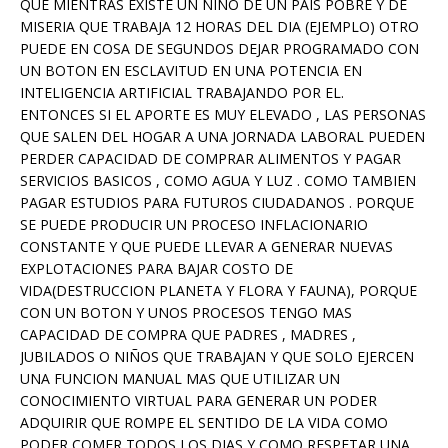
QUE MIENTRAS EXISTE UN NIÑO DE UN PAIS POBRE Y DE
MISERIA QUE TRABAJA 12 HORAS DEL DIA (EJEMPLO) OTRO
PUEDE EN COSA DE SEGUNDOS DEJAR PROGRAMADO CON
UN BOTON EN ESCLAVITUD EN UNA POTENCIA EN
INTELIGENCIA ARTIFICIAL TRABAJANDO POR EL.
ENTONCES SI EL APORTE ES MUY ELEVADO , LAS PERSONAS
QUE SALEN DEL HOGAR A UNA JORNADA LABORAL PUEDEN
PERDER CAPACIDAD DE COMPRAR ALIMENTOS Y PAGAR
SERVICIOS BASICOS , COMO AGUA Y LUZ . COMO TAMBIEN
PAGAR ESTUDIOS PARA FUTUROS CIUDADANOS . PORQUE
SE PUEDE PRODUCIR UN PROCESO INFLACIONARIO
CONSTANTE Y QUE PUEDE LLEVAR A GENERAR NUEVAS
EXPLOTACIONES PARA BAJAR COSTO DE
VIDA(DESTRUCCION PLANETA Y FLORA Y FAUNA), PORQUE
CON UN BOTON Y UNOS PROCESOS TENGO MAS
CAPACIDAD DE COMPRA QUE PADRES , MADRES ,
JUBILADOS O NIÑOS QUE TRABAJAN Y QUE SOLO EJERCEN
UNA FUNCION MANUAL MAS QUE UTILIZAR UN
CONOCIMIENTO VIRTUAL PARA GENERAR UN PODER
ADQUIRIR QUE ROMPE EL SENTIDO DE LA VIDA COMO
PODER COMER TODOS LOS DIAS Y COMO RESPETAR UNA