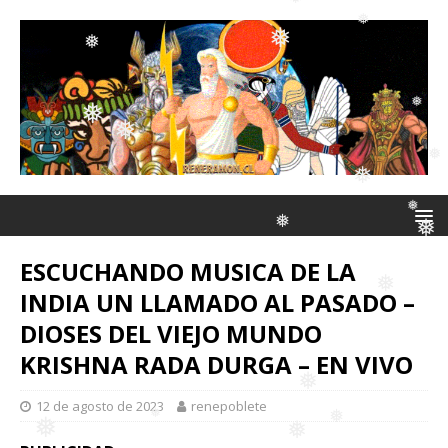
❅
❅
❅
❅
❅
❅
❅
❅
❅
❅
ESCUCHANDO MUSICA DE LA
❅
INDIA UN LLAMADO AL PASADO –
❅
❅
DIOSES DEL VIEJO MUNDO
❅
KRISHNA RADA DURGA – EN VIVO
12 de agosto de 2023
renepoblete
❅