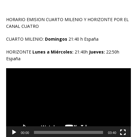
HORARIO EMISION CUARTO MILENIO Y HORIZONTE POR EL
CANAL CUATRO
CUARTO MILENIO:
Domingos
21:40 h España
HORIZONTE
Lunes a Miércoles:
21:40h
Jueves:
22:50h
España
Reproductor
de
vídeo
00:00
03:40