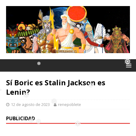
❅
❅
❅
❅
❅
❅
Sí Boric es Stalin Jackson es
Lenin?
❅
❅
12 de agosto de 2023
renepoblete
❅
PUBLICIDAD
❅
❅
❅
❅