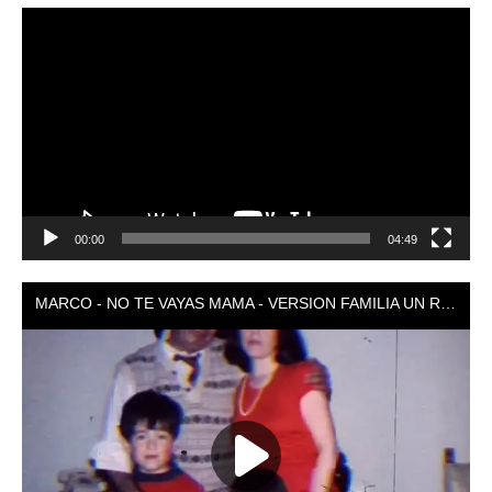
Reproductor
de
vídeo
00:00
04:49