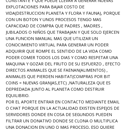
CONSTANTE Y QUE PUEDE LLEVAR A GENERAR NUEVAS
EXPLOTACIONES PARA BAJAR COSTO DE
VIDA(DESTRUCCION PLANETA Y FLORA Y FAUNA), PORQUE
CON UN BOTON Y UNOS PROCESOS TENGO MAS
CAPACIDAD DE COMPRA QUE PADRES , MADRES ,
JUBILADOS O NIÑOS QUE TRABAJAN Y QUE SOLO EJERCEN
UNA FUNCION MANUAL MAS QUE UTILIZAR UN
CONOCIMIENTO VIRTUAL PARA GENERAR UN PODER
ADQUIRIR QUE ROMPE EL SENTIDO DE LA VIDA COMO
PODER COMER TODOS LOS DIAS Y COMO RESPETAR UNA
MAQUINA Y GOZAR DEL FRUTO DE SU ESFUERZO , EFECTO
DIRECTOS ANIMALES QUE SE FAENAN(ALIMENTOS) ,
ANIMALES QUE PIERDEN HABITAT(COMPRAS POR BIT
COINS = NUEVAS GRANJAS,ETC) ,NATURALEZA QUE ES
DEPREDADA JUNTO AL PLANETA COMO DESTRUIR
EQUILIBRIO.
POR EL APORTE ENTRAR EN CONTACTO MEDIANTE EMAIL
O CHAT PORQUE EN LA ACTUALIDAD EXISTEN ESPEJOS DE
SERVIDORES DONDE EN COSA DE SEGUNDOS PUEDEN
FILTRAR UN DONATIVO DONDE SE CLONA O MULTIPLICA
UNA DONACION EN UNO O MAS PROCESO, ESO QUIERE