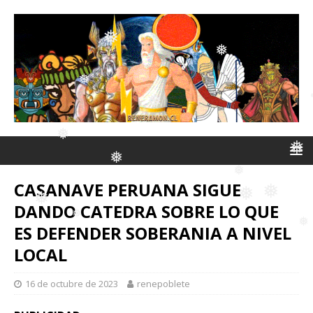
❅
❅
❅
❅
❅
❅
❅
❅
❅
❅
❅
CASANAVE PERUANA SIGUE
❅
DANDO CATEDRA SOBRE LO QUE
❅
ES DEFENDER SOBERANIA A NIVEL
❅
❅
❅
LOCAL
❅
❅
❅
16 de octubre de 2023
renepoblete