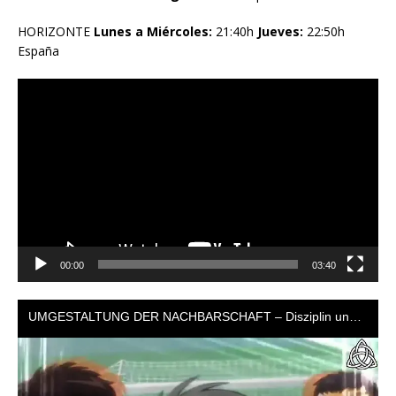
HORIZONTE
Lunes a Miércoles:
21:40h
Jueves:
22:50h
España
Reproductor
de
vídeo
00:00
03:40