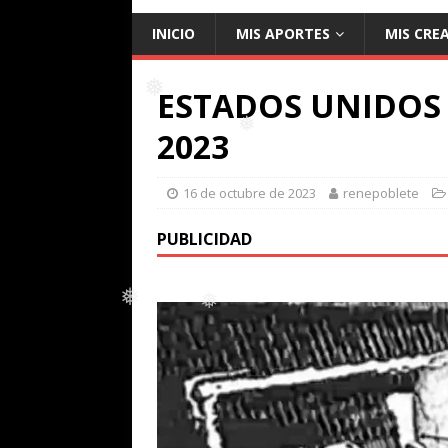
INICIO
MIS APORTES
MIS CRE
ESTADOS UNIDOS 
2023
❅
❅
16 de octubre de 2023
renepoblete
PUBLICIDAD
❅
❅