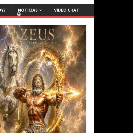
OY?
NOTICIAS
VIDEO CHAT
❅
❅
❅