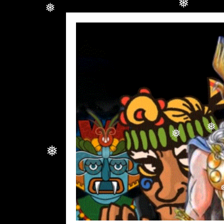
❅
❅
❅
❅
❅