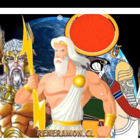
❅
❅
❅
❅
❅