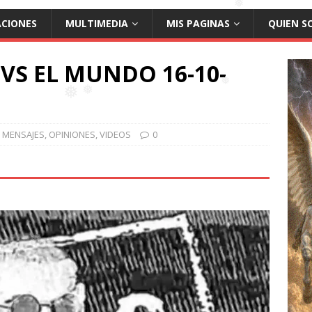
❅
ACIONES
MULTIMEDIA
MIS PAGINAS
QUIEN S
❅
VS EL MUNDO 16-10-
MENSAJES
,
OPINIONES
,
VIDEOS
0
❅
❅
❅