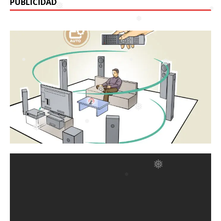
❅
PUBLICIDAD
❅
❅
❅
❅
❅
❅
❅
❅
❅
❅
❅
❅
❅
❅
❅