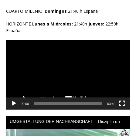
CUARTO MILENIO:
Domingos
21:40 h España
HORIZONTE
Lunes a Miércoles:
21:40h
Jueves:
22:50h
España
Reproductor
de
vídeo
00:00
03:40