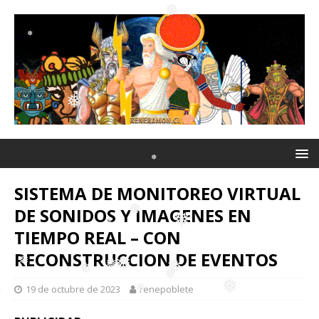
❅
❅
❅
❅
❅
❅
SISTEMA DE MONITOREO VIRTUAL
DE SONIDOS Y IMAGENES EN
TIEMPO REAL – CON
❅
RECONSTRUCCION DE EVENTOS
❅
❅
❅
19 de octubre de 2023
renepoblete
❅
❅