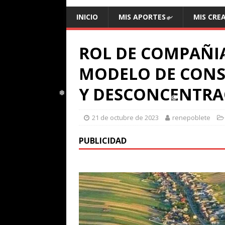
❅
INICIO
MIS APORTES
MIS CRE
ROL DE COMPAÑI
❅
MODELO DE CONS
❅
Y DESCONCENTRA
21 de octubre de 2023
renepoblete
❅
❅
PUBLICIDAD