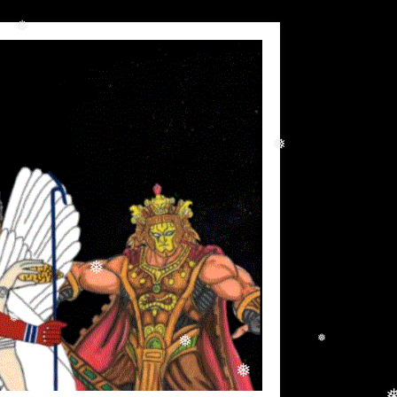
❅
❅
❅
❅
❅