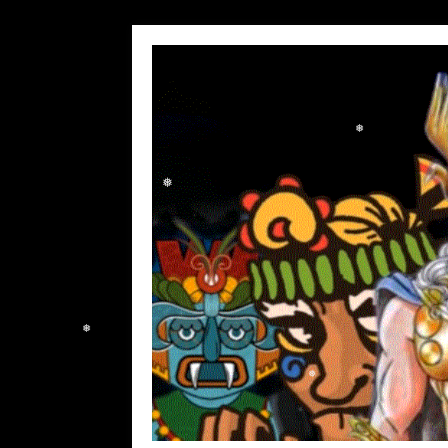
❅
❅
❅