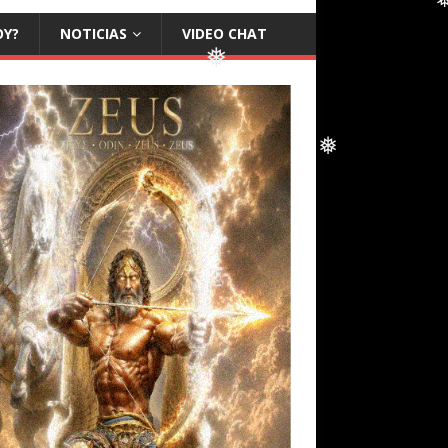
❅
❅
OY?
NOTICIAS
VIDEO CHAT
❅
❅