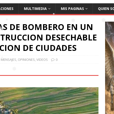
ACIONES
MULTIMEDIA
MIS PAGINAS
QUIEN S
AS DE BOMBERO EN UN
❅
❅
❅
TRUCCION DESECHABLE
❅
CION DE CIUDADES
MENSAJES
,
OPINIONES
,
VIDEOS
0
❅
❅