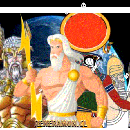
❅
❅
❅
❅
❅
❅