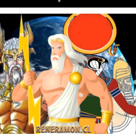
❅
❅
❅
❅
❅
❅
❅