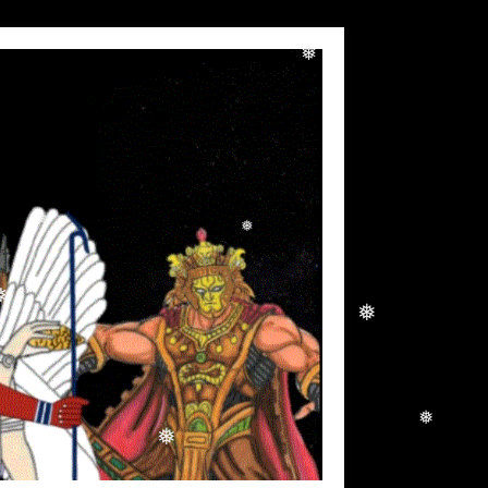
❅
❅
❅