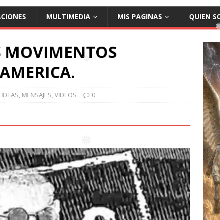
❅
ACIONES
MULTIMEDIA
MIS PAGINAS
QUIEN S
S MOVIMENTOS
AMERICA.
IDEAS
,
MENSAJES
,
VIDEOS
0
❅
❅