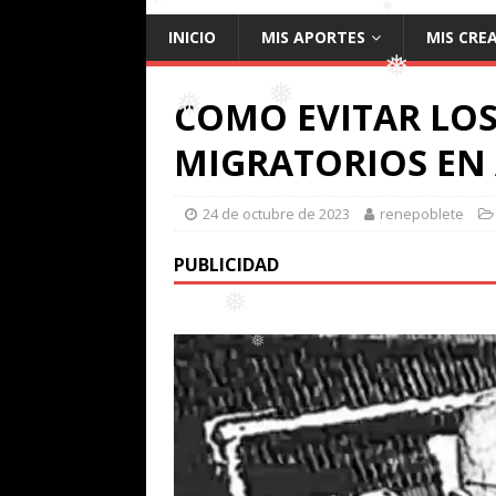
INICIO
MIS APORTES
MIS CRE
❅
❅
COMO EVITAR LO
❅
MIGRATORIOS EN 
❅
❅
24 de octubre de 2023
renepoblete
PUBLICIDAD
❅