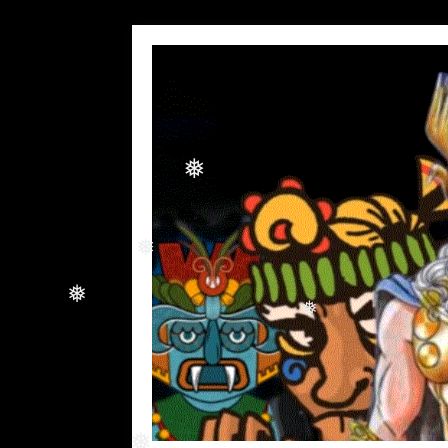
❅
❅
❅
❅
❅
❅