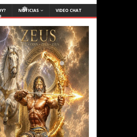
❅
OY?
NOTICIAS
VIDEO CHAT
❅
❅
❅
❅