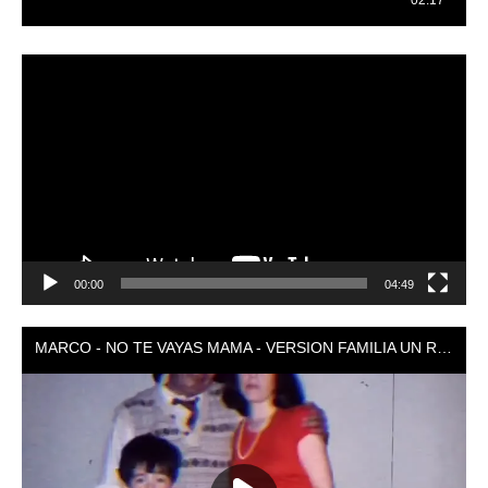
Reproductor
de
vídeo
00:00
04:49