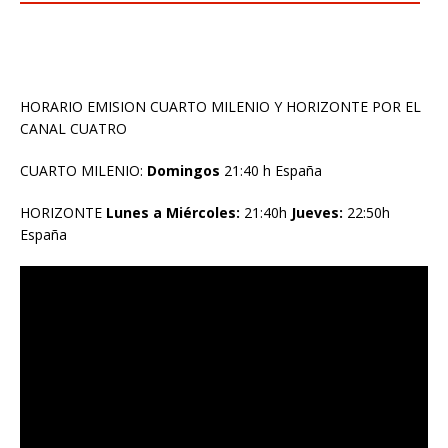
HORARIO EMISION CUARTO MILENIO Y HORIZONTE POR EL
CANAL CUATRO
CUARTO MILENIO:
Domingos
21:40 h España
HORIZONTE
Lunes a Miércoles:
21:40h
Jueves:
22:50h
España
Reproductor
de
vídeo