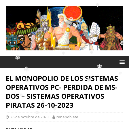
❅
❅
❅
❅
❅
❅
❅
EL MONOPOLIO DE LOS SISTEMAS
❅
❅
❅
OPERATIVOS PC- PERDIDA DE MS-
❅
DOS – SISTEMAS OPERATIVOS
❅
PIRATAS 26-10-2023
❅
❅
❅
❅
26 de octubre de 2023
renepoblete
❅