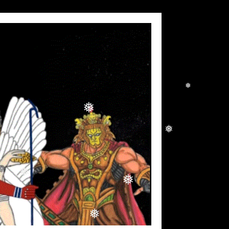
❅
❅
❅
❅