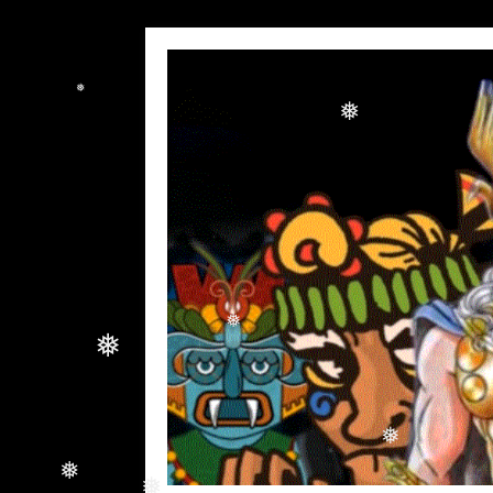
❅
❅
❅
❅
❅
❅