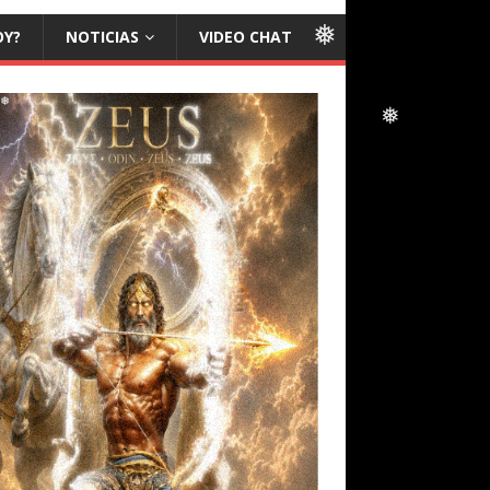
❅
OY?
NOTICIAS
VIDEO CHAT
❅
❅
❅