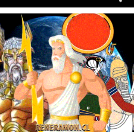
❅
❅
❅