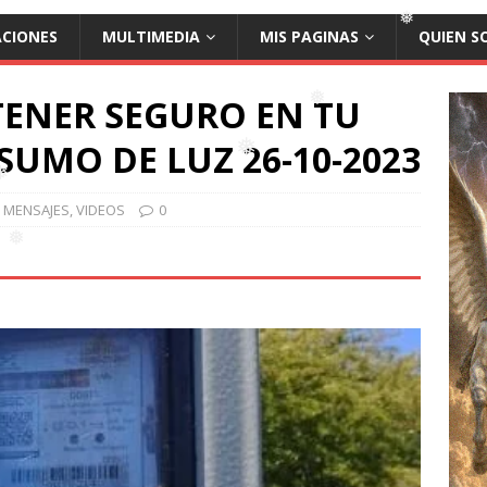
ACIONES
MULTIMEDIA
MIS PAGINAS
QUIEN S
TENER SEGURO EN TU
❅
UMO DE LUZ 26-10-2023
❅
❅
MENSAJES
,
VIDEOS
0
❅
❅