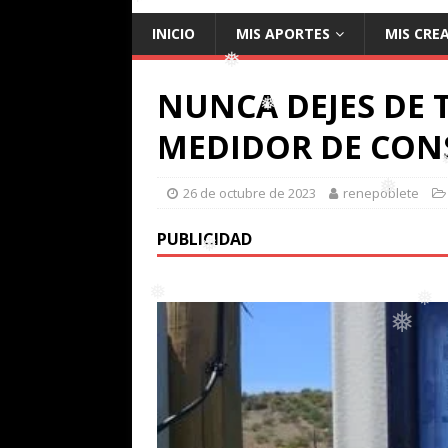
❅
INICIO
MIS APORTES
MIS CRE
❅
NUNCA DEJES DE 
❅
❅
MEDIDOR DE CONS
❅
26 de octubre de 2023
renepoblete
❅
PUBLICIDAD
❅
❅